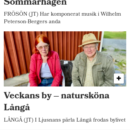
Sommarhagen
FRÖSÖN (JT) Har komponerat musik i Wilhelm
Peterson-Bergers anda
Veckans by – natursköna
Långå
LÅNGÅ (JT) I Ljusnans pärla Långå frodas bylivet