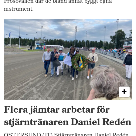
Frösövallen där de bland annat byggt egna
instrument.
Flera jämtar arbetar för
stjärntränaren Daniel Redén
ÖSTERSUND (JT) Stjärntränaren Daniel Redén