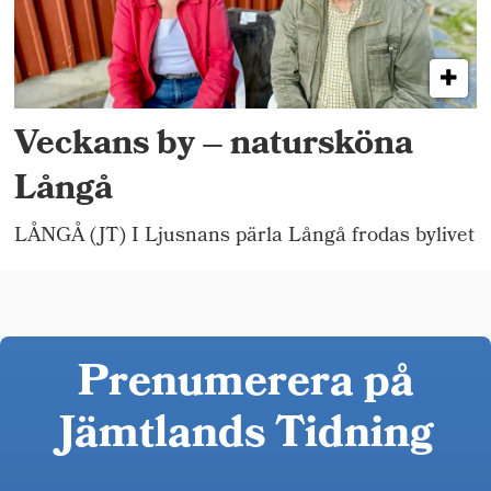
Veckans by – natursköna
Långå
LÅNGÅ (JT) I Ljusnans pärla Långå frodas bylivet
Prenumerera på
Jämtlands Tidning