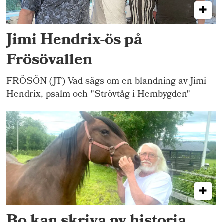
Jimi Hendrix-ös på
Frösövallen
FRÖSÖN (JT) Vad sägs om en blandning av Jimi
Hendrix, psalm och "Strövtåg i Hembygden"
Bo kan skriva ny historia