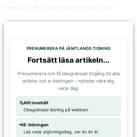
kassan, då de likvida medlen snart är slut.
PRENUMERERA PÅ JÄMTLANDS TIDNING
Fortsätt läsa artikeln...
Prenumerera och få obegränsad tillgång till alla
artiklar och e-tidningen – nyheter nära dig,
varje dag.
🗞️
Allt innehåll
Obegränsad läsning på webben.
📲
E-tidningen
Läs varje utgivningsdag, var du än är.