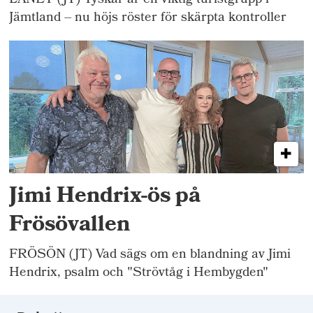
LÄNET (JT) Tyskar är en viktig turistgrupp i
Jämtland – nu höjs röster för skärpta kontroller
Jimi Hendrix-ös på
Frösövallen
FRÖSÖN (JT) Vad sägs om en blandning av Jimi
Hendrix, psalm och "Strövtåg i Hembygden"