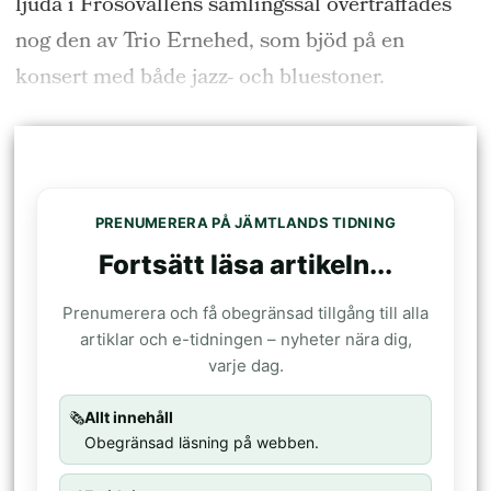
ljuda i Frösövallens samlingssal överträffades
nog den av Trio Ernehed, som bjöd på en
konsert med både jazz- och bluestoner.
PRENUMERERA PÅ JÄMTLANDS TIDNING
Fortsätt läsa artikeln...
Prenumerera och få obegränsad tillgång till alla
artiklar och e-tidningen – nyheter nära dig,
varje dag.
🗞️
Allt innehåll
Obegränsad läsning på webben.