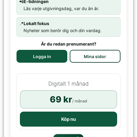
📲
E-tidningen
Läs varje utgivningsdag, var du än är.
📍
Lokalt fokus
Nyheter som berör dig och din vardag.
Är du redan prenumerant?
Logga in
Mina sidor
Digitalt 1 månad
69 kr
/ månad
Köp nu