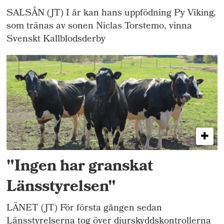
SALSÅN (JT) I år kan hans uppfödning Py Viking,
som tränas av sonen Niclas Torstemo, vinna
Svenskt Kallblodsderby
"Ingen har granskat
Länsstyrelsen"
LÄNET (JT) För första gången sedan
Länsstyrelserna tog över djurskyddskontrollerna