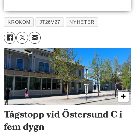
KROKOM
JT26V27
NYHETER
Tågstopp vid Östersund C i
fem dygn