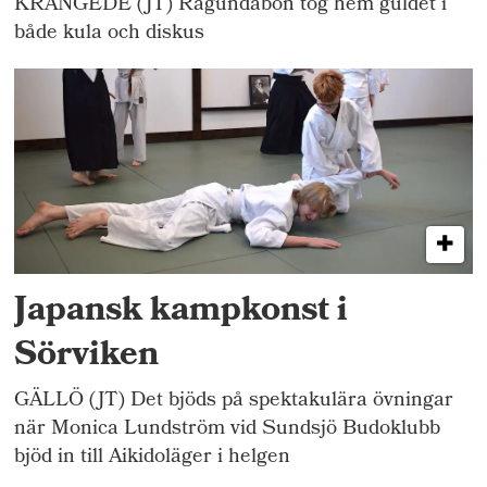
KRÅNGEDE (JT) Ragundabon tog hem guldet i
både kula och diskus
Japansk kampkonst i
Sörviken
GÄLLÖ (JT) Det bjöds på spektakulära övningar
när Monica Lundström vid Sundsjö Budoklubb
bjöd in till Aikidoläger i helgen