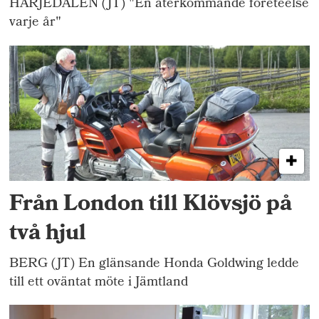
HÄRJEDALEN (JT) "En återkommande företeelse
varje år"
Från London till Klövsjö på
två hjul
BERG (JT) En glänsande Honda Goldwing ledde
till ett oväntat möte i Jämtland