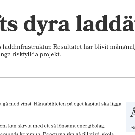
ts dyra laddä
 laddinfrastruktur. Resultatet har blivit mångmilj
ånga riskfyllda projekt.
 gå med vinst. Räntabiliteten på eget kapital ska ligga
Å
m kan skryta med ett så lönsamt energibolag.
S
Östersunds kommun. Pengarna ska gå till vård, skola,