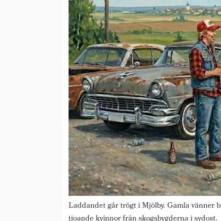
Laddandet går trögt i Mjölby. Gamla vänner be
tjoande kvinnor från skogsbygderna i sydost.