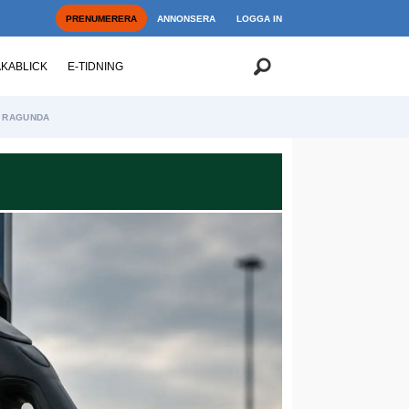
PRENUMERERA
ANNONSERA
LOGGA IN
AKABLICK
E-TIDNING
RAGUNDA