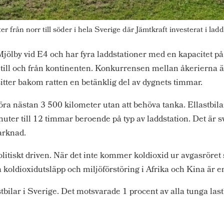
er från norr till söder i hela Sverige där Jämtkraft investerat i la
 Mjölby vid E4 och har fyra laddstationer med en kapacitet 
e till och från kontinenten. Konkurrensen mellan åkerierna 
itter bakom ratten en betänklig del av dygnets timmar.
köra nästan 3 500 kilometer utan att behöva tanka. Ellastbil
nuter till 12 timmar beroende på typ av laddstation. Det är sv
arknad.
politiskt driven. När det inte kommer koldioxid ur avgasröre
a koldioxidutsläpp och miljöförstöring i Afrika och Kina är 
tbilar i Sverige. Det motsvarade 1 procent av alla tunga last