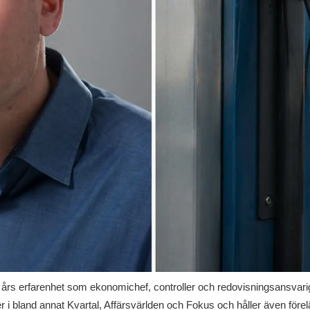
rs erfarenhet som ekonomichef, controller och redovisningsansvarig i 
i bland annat Kvartal, Affärsvärlden och Fokus och håller även före