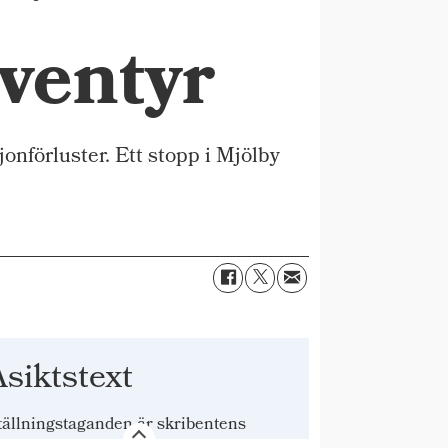
ventyr
onförluster. Ett stopp i Mjölby
siktstext
tällningstaganden är skribentens