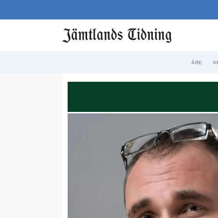
ÅRE
K