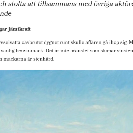
och stolta att tillsammans med övriga aktöre
ande
gar Jämtkraft
selsatta oavbrutet dygnet runt skulle affären gå ihop sig. Me
anlig bensinmack. Det är inte bränslet som skapar vinsten.
an mackarna är stenhård.