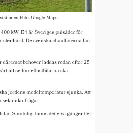
ddstationer. Foto: Google Maps
på 400 kW. E4 är Sveriges pulsåder för
är stenhård. De svenska chaufförerna har
ar däremot behöver laddas redan efter 25
årt att se hur ellastbilarna ska
t ska jordens medeltemperatur sjunka. Att
en sekundär fråga.
bilar. Samtidigt fanns det elva gånger fler