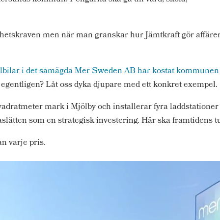
mhetskraven men när man granskar hur Jämtkraft gör affärer
r elbilar i det samägda Mer Sweden AB har kostat kommunen
 egentligen? Låt oss dyka djupare med ett konkret exempel.
ratmeter mark i Mjölby och installerar fyra laddstationer f
lätten som en strategisk investering. Här ska framtidens tu
an varje pris.