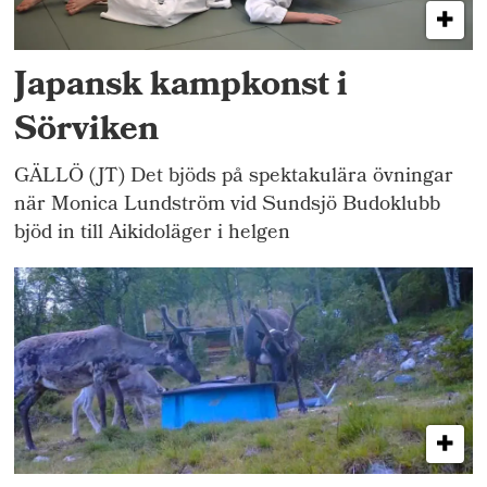
Japansk kampkonst i
Sörviken
GÄLLÖ (JT) Det bjöds på spektakulära övningar
när Monica Lundström vid Sundsjö Budoklubb
bjöd in till Aikidoläger i helgen