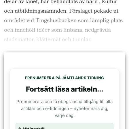
delar av länet, har behandlats av barn-, kultur-
och utbildningsnämnden. Förslaget pekade ut
området vid Tingshusbacken som lämplig plats
och innehöll idéer som linbana, nedgrävda
studsmattor, klätternät och tunnlar.
PRENUMERERA PÅ JÄMTLANDS TIDNING
Fortsätt läsa artikeln...
Prenumerera och få obegränsad tillgång till alla
artiklar och e-tidningen – nyheter nära dig,
varje dag.
🗞️
Allt innehåll