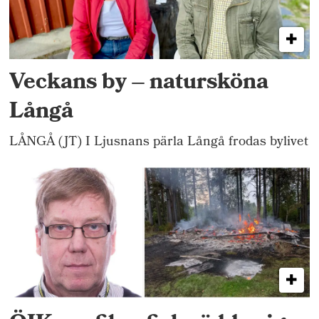
Veckans by – natursköna
Långå
LÅNGÅ (JT) I Ljusnans pärla Långå frodas bylivet