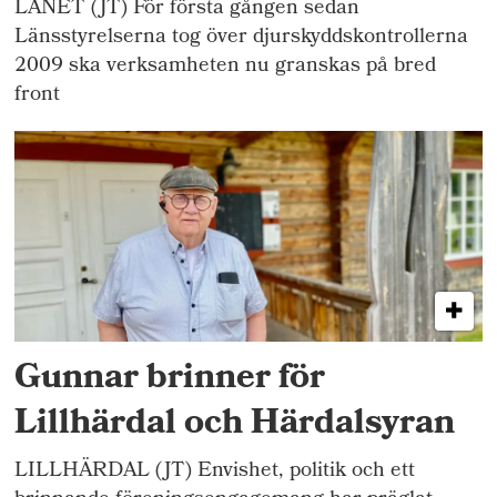
LÄNET (JT) För första gången sedan
Länsstyrelserna tog över djurskyddskontrollerna
2009 ska verksamheten nu granskas på bred
front
Gunnar brinner för
Lillhärdal och Härdalsyran
LILLHÄRDAL (JT) Envishet, politik och ett