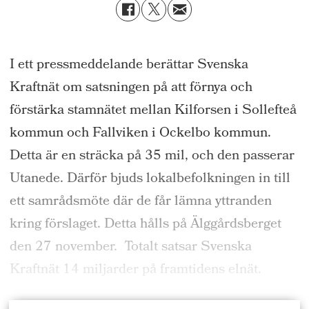
I ett pressmeddelande berättar Svenska
Kraftnät om satsningen på att förnya och
förstärka stamnätet mellan Kilforsen i Sollefteå
kommun och Fallviken i Ockelbo kommun.
Detta är en sträcka på 35 mil, och den passerar
Utanede. Därför bjuds lokalbefolkningen in till
ett samrådsmöte där de får lämna yttranden
kring förslaget. Detta hålls på Älggårdsberget
den 27 november. Totalt satsar Svenska
Kraftnät 14 miljarder på framtidens elnät.