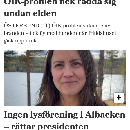
ÖIK-profilen fick rädda sig
undan elden
ÖSTERSUND (JT) ÖIK-profilen vaknade av
branden – fick fly med hunden när fritidshuset
gick upp i rök
Ingen lysförening i Albacken
– rättar presidenten