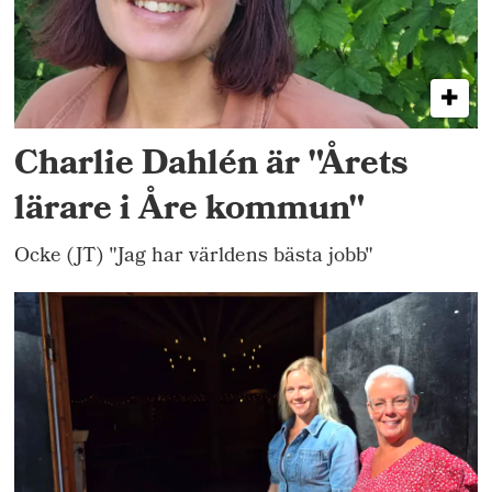
Charlie Dahlén är "Årets
lärare i Åre kommun"
Ocke (JT) "Jag har världens bästa jobb"