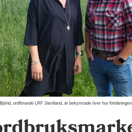
 Björid, ordförande LRF Jämtland, är bekymrade över hur förtätninge
jordbruksmark