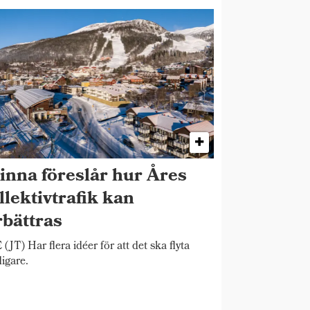
inna föreslår hur Åres
llektivtrafik kan
rbättras
(JT) Har flera idéer för att det ska flyta
igare.