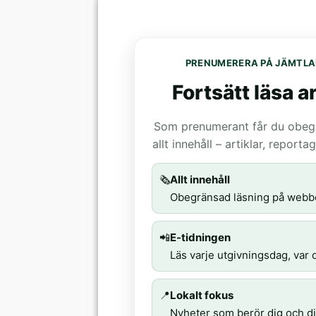
PRENUMERERA PÅ JÄMTLA
Fortsätt läsa ar
Som prenumerant får du obegrä
allt innehåll – artiklar, report
🗞️
Allt innehåll
Obegränsad läsning på webb
📲
E-tidningen
Läs varje utgivningsdag, var d
📍
Lokalt fokus
Nyheter som berör dig och di