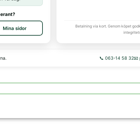
erant?
Betalning via kort. Genom köpet god
Mina sidor
integritet
rna.
📞 063-14 58 32
📧