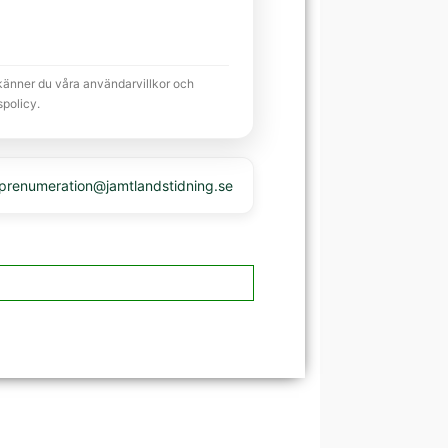
känner du våra användarvillkor och
spolicy.
 prenumeration@jamtlandstidning.se