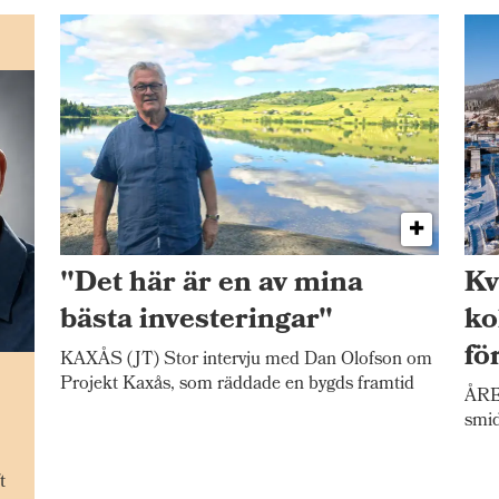
"Det här är en av mina
Kv
bästa investeringar"
ko
fö
KAXÅS (JT) Stor intervju med Dan Olofson om
n
Projekt Kaxås, som räddade en bygds framtid
ÅRE 
smid
t