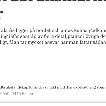
r
rala Ås ligger på bordet och antas kunna godkän
ng inför samråd av flera detaljplaner i övriga d
åligt. Man tar mycket ansvar när man fattar sådan
rdbrukslandskap förändras i takt med den exploatering som s
0 till 9476 hektar.