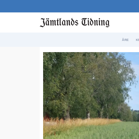
ÅRE
K