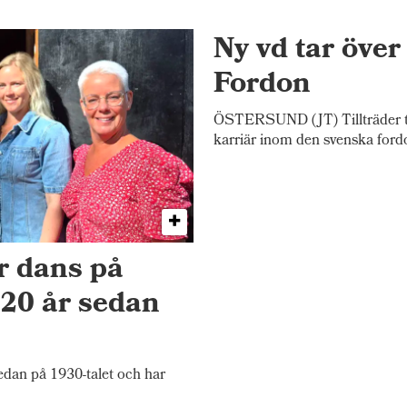
Ny vd tar öve
Fordon
ÖSTERSUND (JT) Tillträder tj
karriär inom den svenska ford
r dans på
20 år sedan
an på 1930-talet och har