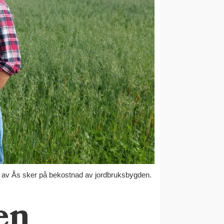
n av Ås sker på bekostnad av jordbruksbygden.
en