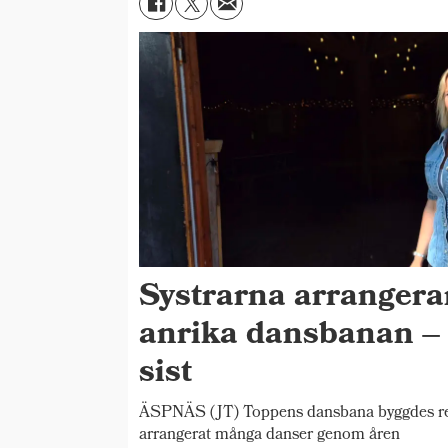
Systrarna arrangera
anrika dansbanan – 
sist
ÄSPNÄS (JT) Toppens dansbana byggdes red
arrangerat många danser genom åren