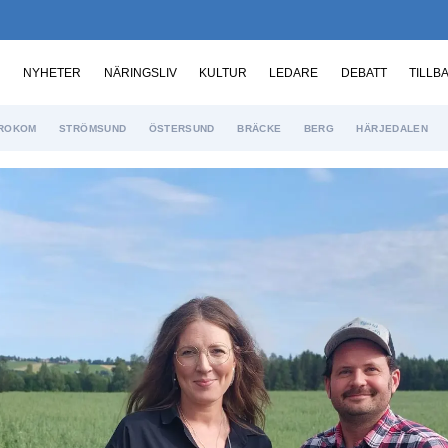
NYHETER
NÄRINGSLIV
KULTUR
LEDARE
DEBATT
TILLB
ROKOM
STRÖMSUND
ÖSTERSUND
BRÄCKE
BERG
HÄRJEDALEN