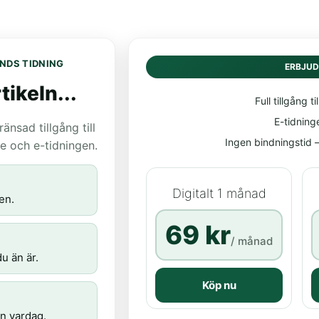
NDS TIDNING
ERBJU
tikeln...
Full tillgång til
E-tidning
nsad tillgång till
Ingen bindningstid – 
age och e-tidningen.
Digitalt 1 månad
en.
69 kr
/ månad
u än är.
Köp nu
n vardag.