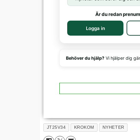
Är du redan prenum
Logga in
Behöver du hjälp?
Vi hjälper dig gä
JT25V34
KROKOM
NYHETER