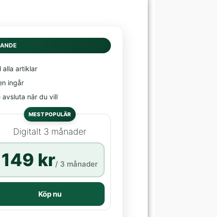
DANDE
l alla artiklar
en ingår
avsluta när du vill
MEST POPULÄR
Digitalt 3 månader
149 kr
/ 3 månader
Köp nu