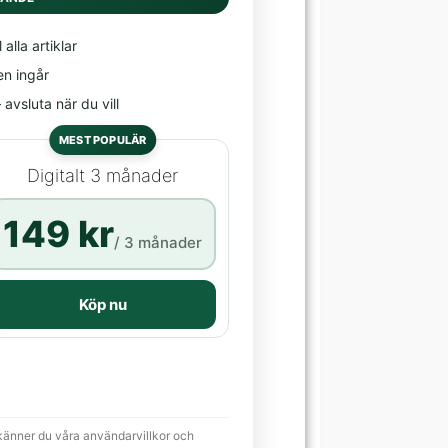
l alla artiklar
en ingår
avsluta när du vill
MEST POPULÄR
Digitalt 3 månader
149 kr
/ 3 månader
Köp nu
känner du våra användarvillkor och