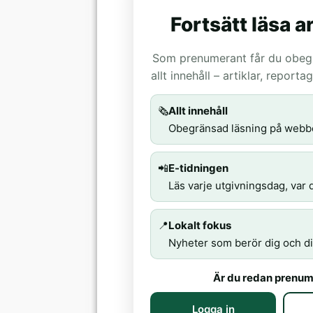
Fortsätt läsa ar
Som prenumerant får du obegrä
allt innehåll – artiklar, report
🗞️
Allt innehåll
Obegränsad läsning på webb
📲
E-tidningen
Läs varje utgivningsdag, var d
📍
Lokalt fokus
Nyheter som berör dig och di
Är du redan prenum
Logga in