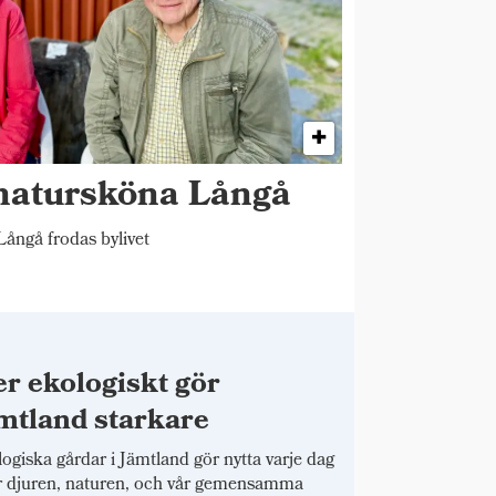
 natursköna Långå
ångå frodas bylivet
r ekologiskt gör
mtland starkare
ogiska gårdar i Jämtland gör nytta varje dag
r djuren, naturen, och vår gemensamma