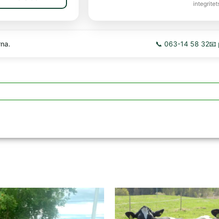
integritet
rna.
📞 063-14 58 32
📧