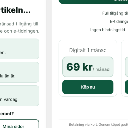
tikeln...
Full tillgång til
E-tidning
nsad tillgång till
Ingen bindningstid – 
age och e-tidningen.
Digitalt 1 månad
en.
69 kr
/ månad
u än är.
Köp nu
n vardag.
erant?
Betalning via kort. Genom köpet god
Mina sidor