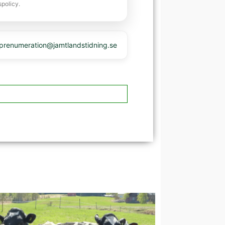
spolicy.
 prenumeration@jamtlandstidning.se