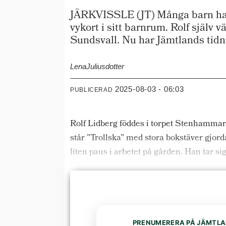
JÄRKVISSLE (JT) Många barn har 
vykort i sitt barnrum. Rolf själv
Sundsvall. Nu har Jämtlands tidnin
Lena
Juliusdotter
2025-08-03 - 06:03
PUBLICERAD
Rolf Lidberg föddes i torpet Stenhammaren
står ”Trollska” med stora bokstäver gjor
liten paus i arbetet på gården. Han tar sig
PRENUMERERA PÅ JÄMTLA