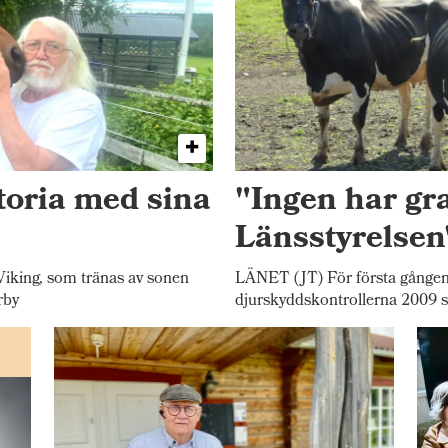
toria med sina
"Ingen har gr
Länsstyrelsen
iking, som tränas av sonen
LÄNET (JT) För första gången
rby
djurskyddskontrollerna 2009 