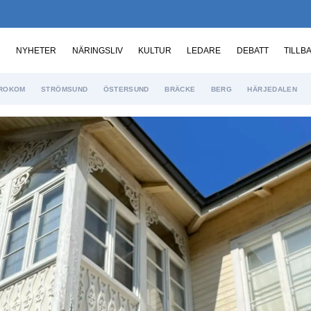
NYHETER
NÄRINGSLIV
KULTUR
LEDARE
DEBATT
TILLB
ROKOM
STRÖMSUND
ÖSTERSUND
BRÄCKE
BERG
HÄRJEDALEN