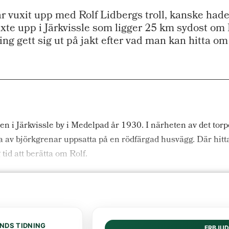
vuxit upp med Rolf Lidbergs troll, kanske hade
 växte upp i Järkvissle som ligger 25 km sydost o
g gett sig ut på jakt efter vad man kan hitta om 
 i Järkvissle by i Medelpad år 1930. I närheten av det torpet
da av björkgrenar uppsatta på en rödfärgad husvägg. Där hit
 tid att berätta om Rolf.
NDS TIDNING
ERBJU