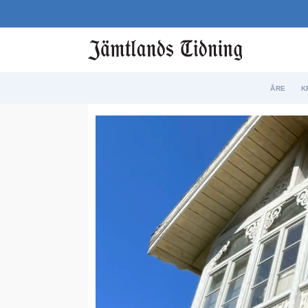
ÅRE
K