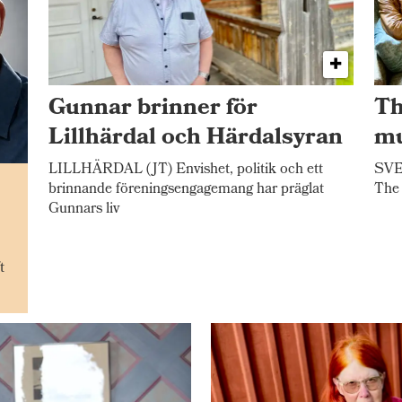
Gunnar brinner för
Th
Lillhärdal och Härdalsyran
mu
LILLHÄRDAL (JT) Envishet, politik och ett
SVEG
n
brinnande föreningsengagemang har präglat
The 
Gunnars liv
t