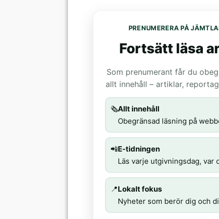
PRENUMERERA PÅ JÄMTLA
Fortsätt läsa ar
Som prenumerant får du obegrä
allt innehåll – artiklar, report
🗞️
Allt innehåll
Obegränsad läsning på webb
📲
E-tidningen
Läs varje utgivningsdag, var d
📍
Lokalt fokus
Nyheter som berör dig och di