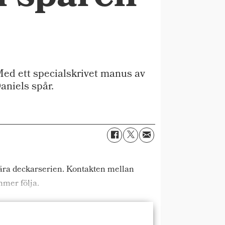
Med ett specialskrivet manus av
aniels spår.
ära deckarserien. Kontakten mellan
mmer följa.