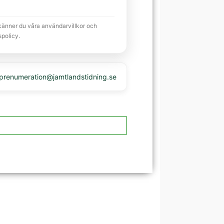
känner du våra användarvillkor och
spolicy.
 prenumeration@jamtlandstidning.se