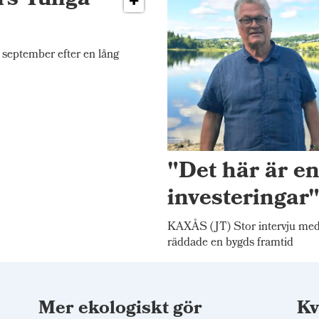
ers Tunga
september efter en lång
"Det här är e
investeringar
KAXÅS (JT) Stor intervju me
räddade en bygds framtid
Mer ekologiskt gör
Kv