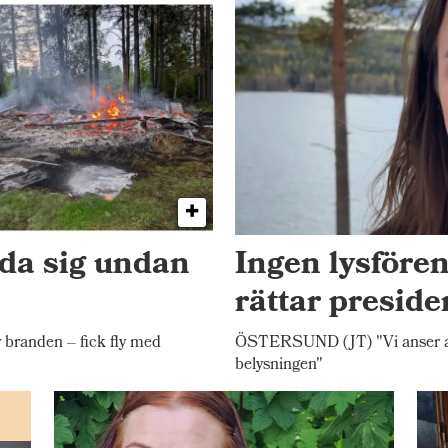
dda sig undan
Ingen lysfören
rättar presid
randen – fick fly med
ÖSTERSUND (JT) "Vi anser att 
belysningen"