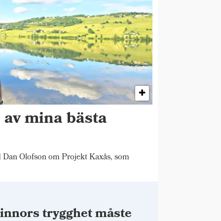
n av mina bästa
"
d Dan Olofson om Projekt Kaxås, som
innors trygghet måste