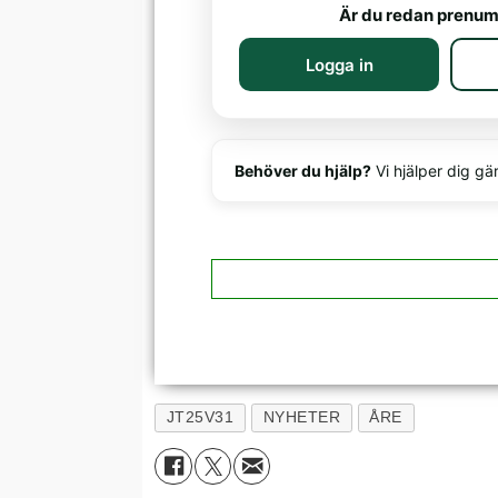
Är du redan prenum
Logga in
Behöver du hjälp?
Vi hjälper dig gä
JT25V31
NYHETER
ÅRE