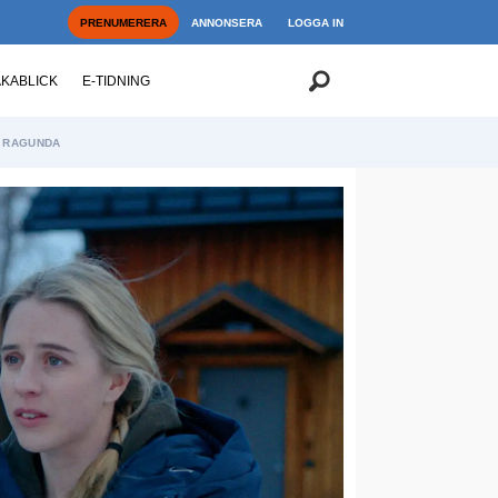
PRENUMERERA
ANNONSERA
LOGGA IN
AKABLICK
E-TIDNING
RAGUNDA