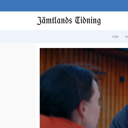
ÅRE
K