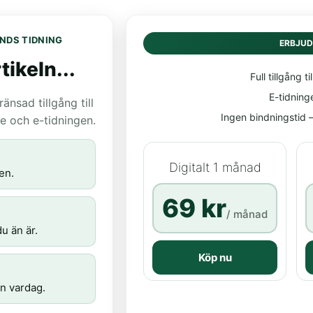
NDS TIDNING
ERBJU
tikeln...
Full tillgång til
E-tidning
nsad tillgång till
Ingen bindningstid – 
age och e-tidningen.
Digitalt 1 månad
en.
69 kr
/ månad
u än är.
Köp nu
n vardag.