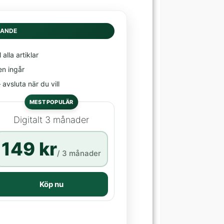
DANDE
l alla artiklar
en ingår
avsluta när du vill
MEST POPULÄR
Digitalt 3 månader
149 kr
/ 3 månader
Köp nu