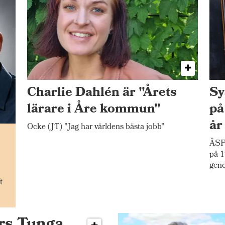
Charlie Dahlén är "Årets
Sy
lärare i Åre kommun"
på
år
Ocke (JT) "Jag har världens bästa jobb"
n
ÄSP
på 1
gen
t