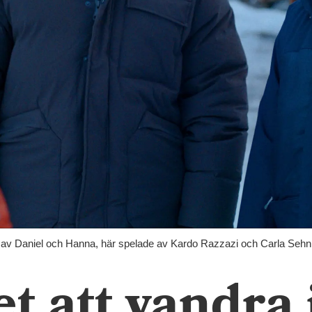
 av Daniel och Hanna, här spelade av Kardo Razzazi och Carla Sehn 
et att vandra 