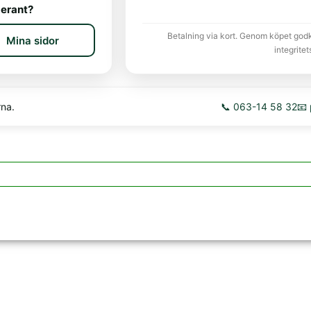
erant?
Betalning via kort. Genom köpet god
Mina sidor
integritet
rna.
📞 063-14 58 32
📧