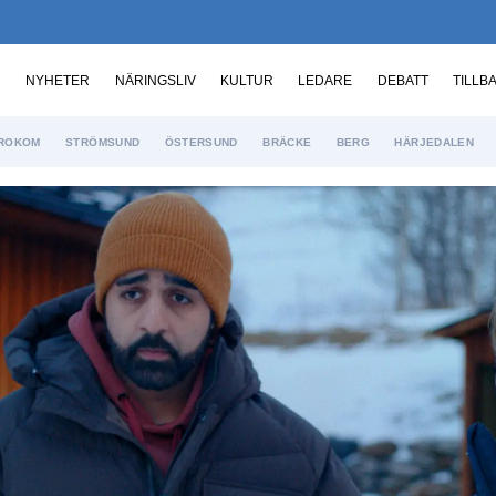
NYHETER
NÄRINGSLIV
KULTUR
LEDARE
DEBATT
TILLB
ROKOM
STRÖMSUND
ÖSTERSUND
BRÄCKE
BERG
HÄRJEDALEN