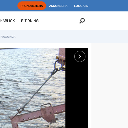
PRENUMERERA
ANNONSERA
LOGGA IN
AKABLICK
E-TIDNING
RAGUNDA