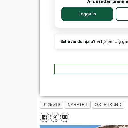
Är du redan prenum
Logga in
Behöver du hjälp?
Vi hjälper dig gä
JT25V19
NYHETER
ÖSTERSUND