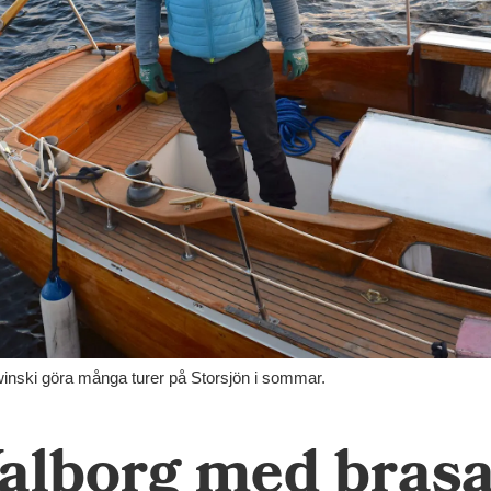
winski göra många turer på Storsjön i sommar.
Valborg med bras