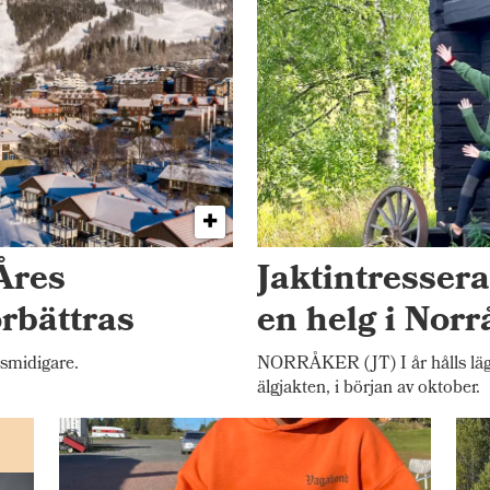
Åres
Jaktintresser
örbättras
en helg i Norr
 smidigare.
NORRÅKER (JT) I år hålls lägr
älgjakten, i början av oktober.