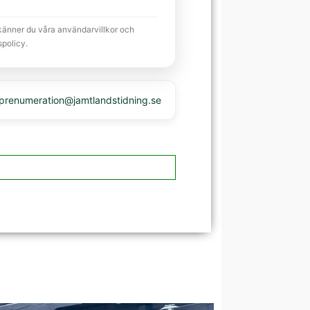
känner du våra användarvillkor och
spolicy.
 prenumeration@jamtlandstidning.se