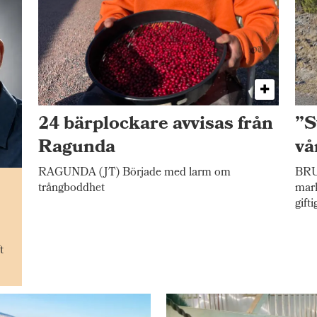
24 bärplockare avvisas från
”S
Ragunda
vå
RAGUNDA (JT) Började med larm om
BRU
n
trångboddhet
mark
gift
t