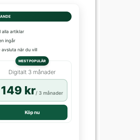
DANDE
l alla artiklar
en ingår
avsluta när du vill
MEST POPULÄR
Digitalt 3 månader
149 kr
/ 3 månader
Köp nu