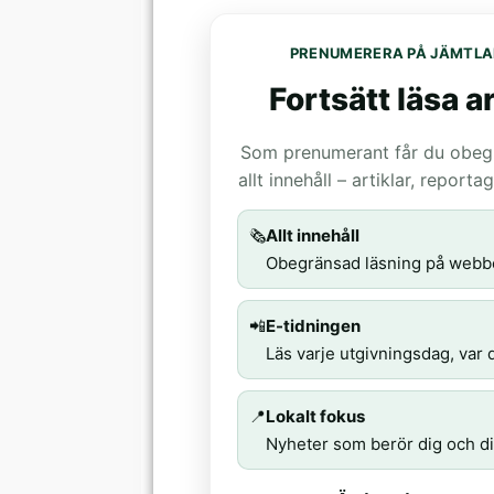
PRENUMERERA PÅ JÄMTLA
Fortsätt läsa ar
Som prenumerant får du obegrä
allt innehåll – artiklar, report
🗞️
Allt innehåll
Obegränsad läsning på webb
📲
E-tidningen
Läs varje utgivningsdag, var d
📍
Lokalt fokus
Nyheter som berör dig och di