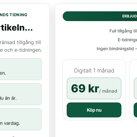
NDS TIDNING
ERBJU
tikeln...
Full tillgång til
E-tidning
nsad tillgång till
Ingen bindningstid – 
age och e-tidningen.
Digitalt 1 månad
en.
69 kr
/ månad
u än är.
Köp nu
n vardag.