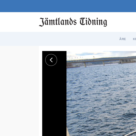
ÅRE
K