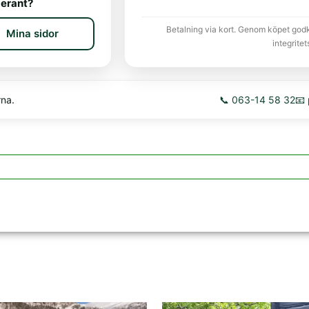
erant?
Betalning via kort. Genom köpet god
Mina sidor
integritet
rna.
📞 063-14 58 32
📧