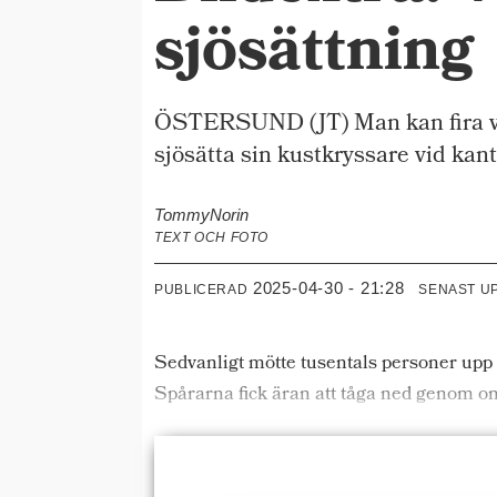
sjösättning
ÖSTERSUND (JT) Man kan fira val
sjösätta sin kustkryssare vid kan
Tommy
Norin
TEXT OCH FOTO
2025-04-30 - 21:28
PUBLICERAD
SENAST U
Sedvanligt mötte tusentals personer upp i
Spårarna fick äran att tåga ned genom omr