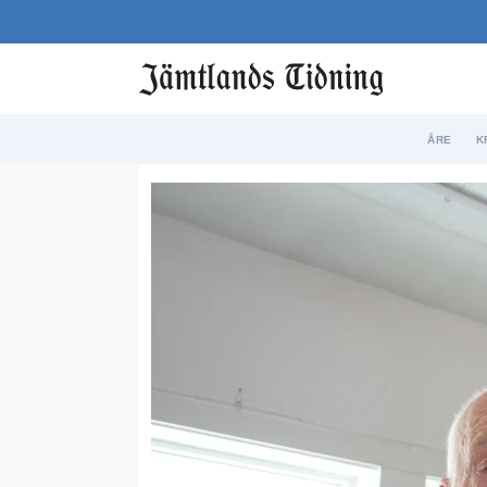
ÅRE
K