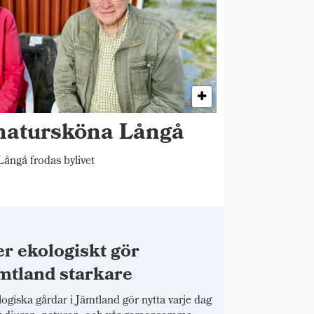
 natursköna Långå
ångå frodas bylivet
r ekologiskt gör
mtland starkare
ogiska gårdar i Jämtland gör nytta varje dag