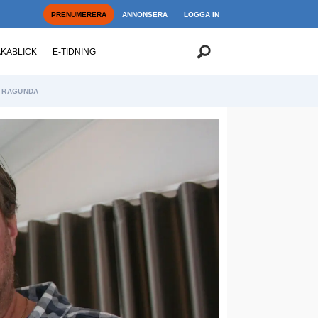
PRENUMERERA
ANNONSERA
LOGGA IN
AKABLICK
E-TIDNING
RAGUNDA