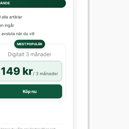
DANDE
l alla artiklar
en ingår
avsluta när du vill
MEST POPULÄR
Digitalt 3 månader
149 kr
/ 3 månader
Köp nu