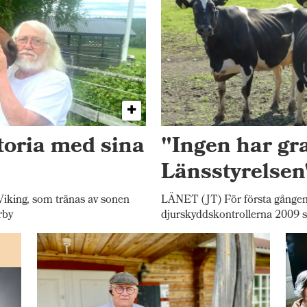
toria med sina
"Ingen har gr
Länsstyrelsen
iking, som tränas av sonen
LÄNET (JT) För första gången
rby
djurskyddskontrollerna 2009 