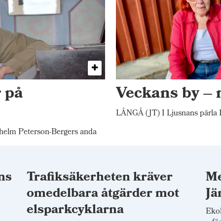
 på
Veckans by –
LÅNGÅ (JT) I Ljusnans pärla L
elm Peterson-Bergers anda
ns
Trafiksäkerheten kräver
Me
omedelbara åtgärder mot
Jä
elsparkcyklarna
Ekol