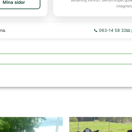
Betalning via kort. Genom köpet god
Mina sidor
integritet
rna.
📞 063-14 58 32
📧