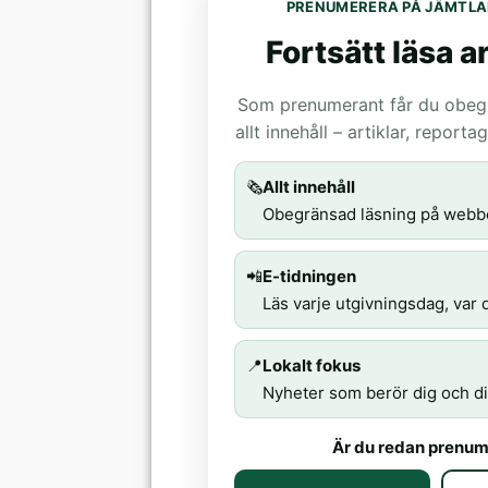
PRENUMERERA PÅ JÄMTLA
Fortsätt läsa ar
Som prenumerant får du obegrä
allt innehåll – artiklar, report
🗞️
Allt innehåll
Obegränsad läsning på webb
📲
E-tidningen
Läs varje utgivningsdag, var d
📍
Lokalt fokus
Nyheter som berör dig och di
Är du redan prenum