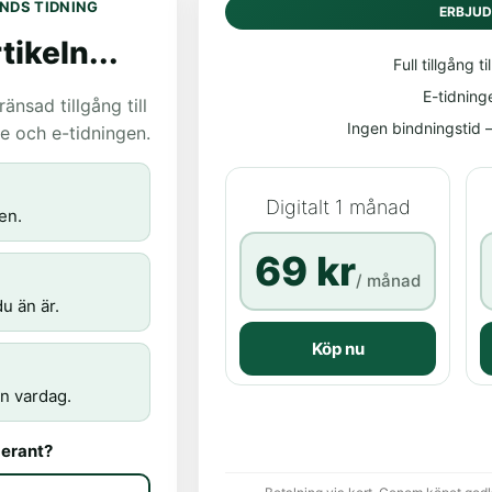
NDS TIDNING
ERBJU
tikeln...
Full tillgång til
E-tidning
nsad tillgång till
Ingen bindningstid – 
age och e-tidningen.
Digitalt 1 månad
en.
69 kr
/ månad
u än är.
Köp nu
n vardag.
erant?