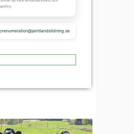
känner du våra användarvillkor och
spolicy.
 prenumeration@jamtlandstidning.se