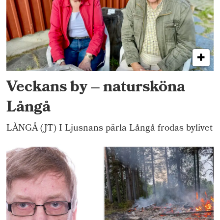
Veckans by – natursköna
Långå
LÅNGÅ (JT) I Ljusnans pärla Långå frodas bylivet