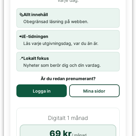
varje dag.
🗞️
Allt innehåll
Obegränsad läsning på webben.
📲
E-tidningen
Läs varje utgivningsdag, var du än är.
📍
Lokalt fokus
Nyheter som berör dig och din vardag.
Är du redan prenumerant?
Logga in
Mina sidor
Digitalt 1 månad
69 kr
/ månad