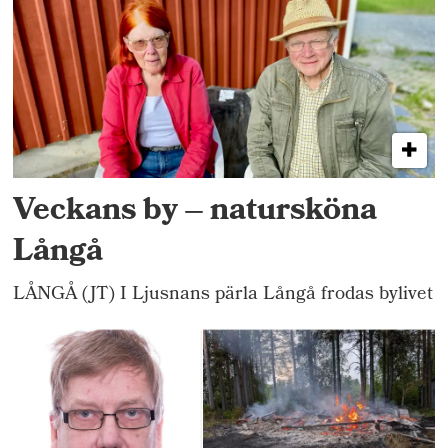
Veckans by – natursköna
Långå
LÅNGÅ (JT) I Ljusnans pärla Långå frodas bylivet