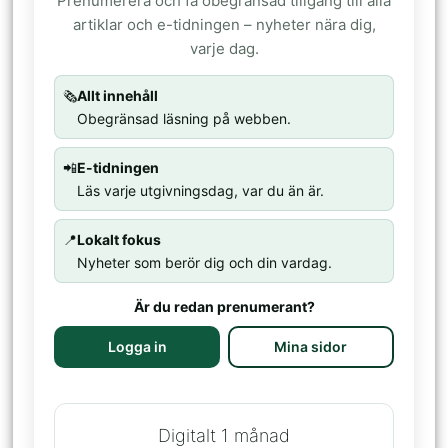
Prenumerera och få obegränsad tillgång till alla
artiklar och e-tidningen – nyheter nära dig,
varje dag.
🗞️
Allt innehåll
Obegränsad läsning på webben.
📲
E-tidningen
Läs varje utgivningsdag, var du än är.
📍
Lokalt fokus
Nyheter som berör dig och din vardag.
Är du redan prenumerant?
Logga in
Mina sidor
Digitalt 1 månad