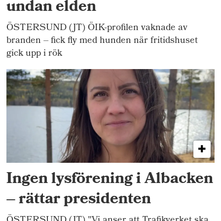
undan elden
ÖSTERSUND (JT) ÖIK-profilen vaknade av
branden – fick fly med hunden när fritidshuset
gick upp i rök
Ingen lysförening i Albacken
– rättar presidenten
ÖSTERSUND (JT) "Vi anser att Trafikverket ska