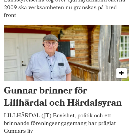
Länsstyrelserna tog över djurskyddskontrollerna
2009 ska verksamheten nu granskas på bred
front
Gunnar brinner för
Lillhärdal och Härdalsyran
LILLHÄRDAL (JT) Envishet, politik och ett
brinnande föreningsengagemang har präglat
Gunnars liv