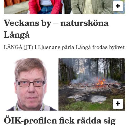
Veckans by – natursköna
Långå
LÅNGÅ (JT) I Ljusnans pärla Långå frodas bylivet
ÖIK-profilen fick rädda sig