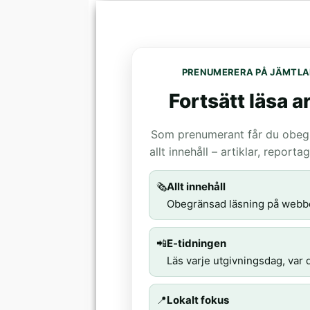
PRENUMERERA PÅ JÄMTLA
Fortsätt läsa ar
Som prenumerant får du obegrä
allt innehåll – artiklar, report
🗞️
Allt innehåll
Obegränsad läsning på webb
📲
E-tidningen
Läs varje utgivningsdag, var d
📍
Lokalt fokus