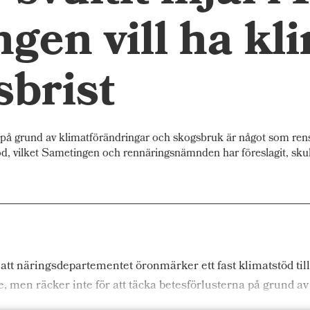
ngen vill ha kl
sbrist
å grund av klimatförändringar och skogsbruk är något som rens
d, vilket Sametingen och rennäringsnämnden har föreslagit, skull
t näringsdepartementet öronmärker ett fast klimatstöd till
e, men räcker inte för att täcka
betesförlusterna på grund av