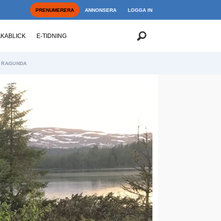
PRENUMERERA
ANNONSERA
LOGGA IN
AKABLICK
E-TIDNING
RAGUNDA