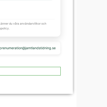
känner du våra användarvillkor och
spolicy.
 prenumeration@jamtlandstidning.se