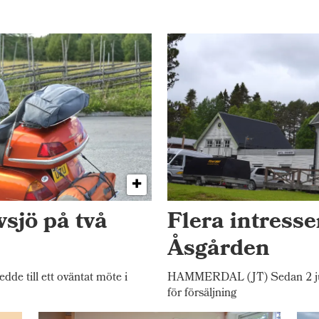
vsjö på två
Flera intressen
Åsgården
e till ett oväntat möte i
HAMMERDAL (JT) Sedan 2 juli
för försäljning