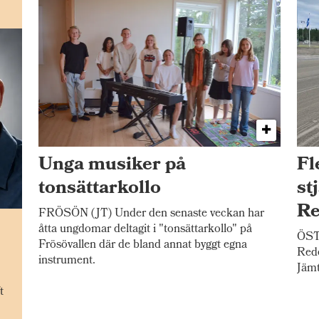
Unga musiker på
Fl
tonsättarkollo
st
Re
FRÖSÖN (JT) Under den senaste veckan har
n
åtta ungdomar deltagit i "tonsättarkollo" på
ÖST
Frösövallen där de bland annat byggt egna
Redé
instrument.
Jämt
t