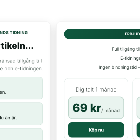
NDS TIDNING
ERBJU
tikeln...
Full tillgång til
E-tidning
nsad tillgång till
Ingen bindningstid – 
age och e-tidningen.
Digitalt 1 månad
en.
69 kr
/ månad
u än är.
Köp nu