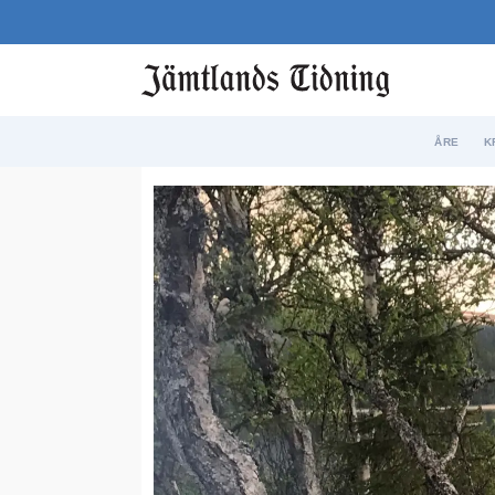
ÅRE
K