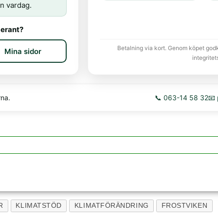
n vardag.
erant?
Betalning via kort. Genom köpet god
Mina sidor
integritet
rna.
📞 063-14 58 32
📧
R
KLIMATSTÖD
KLIMATFÖRÄNDRING
FROSTVIKEN