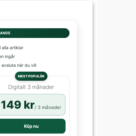
DANDE
l alla artiklar
en ingår
avsluta när du vill
MEST POPULÄR
Digitalt 3 månader
149 kr
/ 3 månader
Köp nu