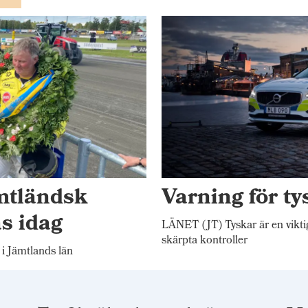
ämtländsk
Varning för ty
s idag
LÄNET (JT) Tyskar är en viktig
skärpta kontroller
l i Jämtlands län