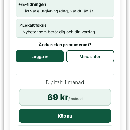
📲
E-tidningen
Läs varje utgivningsdag, var du än är.
📍
Lokalt fokus
Nyheter som berör dig och din vardag.
Är du redan prenumerant?
Logga in
Mina sidor
Digitalt 1 månad
69 kr
/ månad
Köp nu