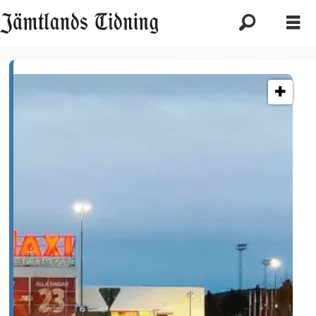
Etikett:
ica
maxi