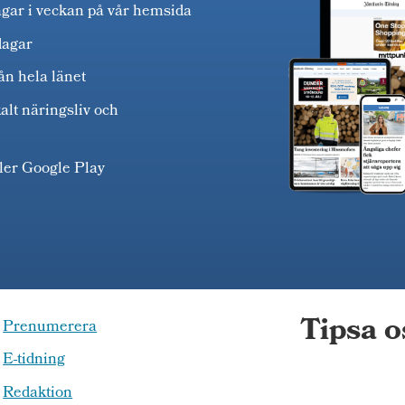
agar i veckan på vår hemsida
dagar
ån hela länet
alt näringsliv och
ller Google Play
Tipsa o
Prenumerera
E-tidning
Redaktion