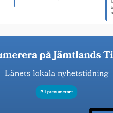
k
a
o
merera på Jämtlands T
Länets lokala nyhetstidning
Bli prenumerant