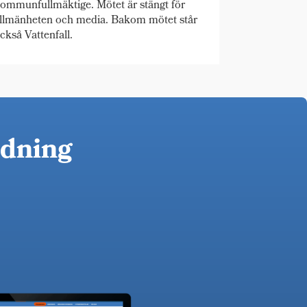
ommunfullmäktige. Mötet är stängt för
llmänheten och media. Bakom mötet står
ckså Vattenfall.
idning