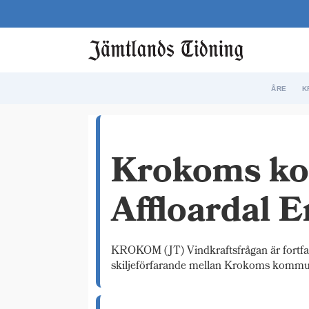
ÅRE
K
Etikett:
Krokoms ko
affloardal
energi
Affloardal E
KROKOM (JT) Vindkraftsfrågan är fortfa
skiljeförfarande mellan Krokoms kommun