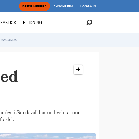
PRENUMERERA
ANNONSERA
LOGGA IN
AKABLICK
E-TIDNING
RAGUNDA
med
nden i Sundsvall har nu beslutat om
fördel.