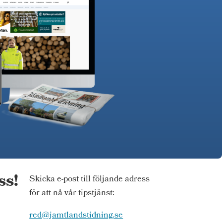
ss!
Skicka e-post till följande adress
för att nå vår tipstjänst:
red@jamtlandstidning.se