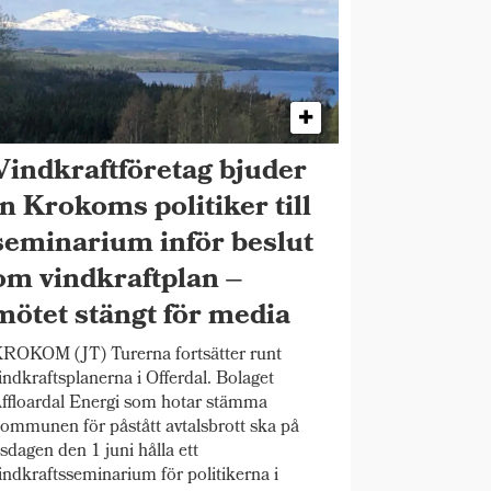
Vindkraftföretag bjuder
in Krokoms politiker till
seminarium inför beslut
om vindkraftplan –
mötet stängt för media
ROKOM (JT) Turerna fortsätter runt
indkraftsplanerna i Offerdal. Bolaget
ffloardal Energi som hotar stämma
ommunen för påstått avtalsbrott ska på
isdagen den 1 juni hålla ett
indkraftsseminarium för politikerna i