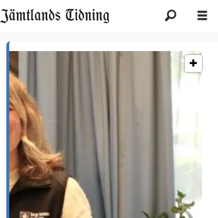
Etikett:
åsarna