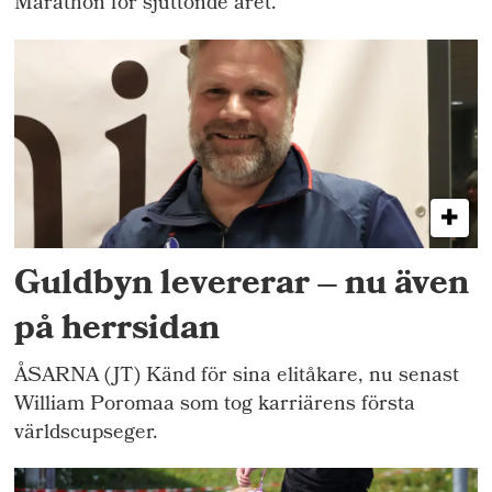
Marathon för sjuttonde året.
Guldbyn levererar – nu även
på herrsidan
ÅSARNA (JT) Känd för sina elitåkare, nu senast
William Poromaa som tog karriärens första
världscupseger.