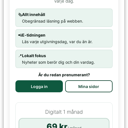
varje dag.
🗞️
Allt innehåll
Obegränsad läsning på webben.
📲
E-tidningen
Läs varje utgivningsdag, var du än är.
📍
Lokalt fokus
Nyheter som berör dig och din vardag.
Är du redan prenumerant?
Logga in
Mina sidor
Digitalt 1 månad
69 kr