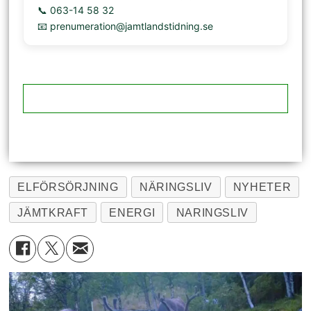
📞 063-14 58 32
📧 prenumeration@jamtlandstidning.se
ELFÖRSÖRJNING
NÄRINGSLIV
NYHETER
JÄMTKRAFT
ENERGI
NARINGSLIV