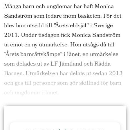
Många barn och ungdomar har haft Monica
Sandström som ledare inom basketen. För det
blev hon utsedd till "Årets eldsjäl" i Sverige
2011. Under tisdagen fick Monica Sandström
ta emot en ny utmärkelse. Hon utsågs då till
"Årets barnrättskämpe" i länet, en utmärkelse
som delades ut av LF Jämtland och Rädda
Barnen. Utmärkelsen har delats ut sedan 2013
och ges till personer som gör skillnad för barn
och ungdomar i länet.