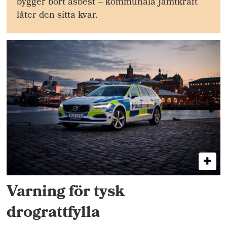
bygger bort asbest – kommunala Jämtkraft
låter den sitta kvar.
Varning för tysk
drograttfylla