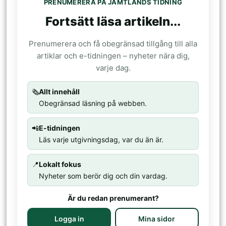
PRENUMERERA PÅ JÄMTLANDS TIDNING
Fortsätt läsa artikeln...
Prenumerera och få obegränsad tillgång till alla
artiklar och e-tidningen – nyheter nära dig,
varje dag.
🗞️
Allt innehåll
Obegränsad läsning på webben.
📲
E-tidningen
Läs varje utgivningsdag, var du än är.
📍
Lokalt fokus
Nyheter som berör dig och din vardag.
Är du redan prenumerant?
Logga in
Mina sidor