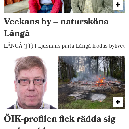
Veckans by – natursköna
Långå
LÅNGÅ (JT) I Ljusnans pärla Långå frodas bylivet
ÖIK-profilen fick rädda sig