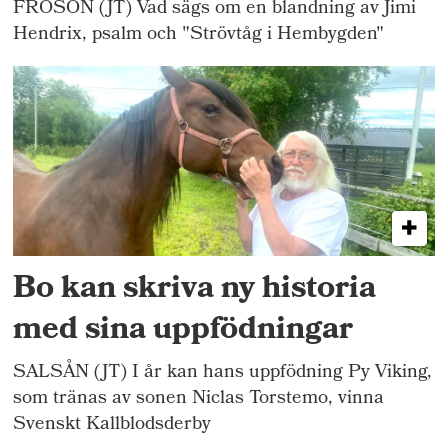
FRÖSÖN (JT) Vad sägs om en blandning av Jimi
Hendrix, psalm och "Strövtåg i Hembygden"
Bo kan skriva ny historia
med sina uppfödningar
SALSÅN (JT) I år kan hans uppfödning Py Viking,
som tränas av sonen Niclas Torstemo, vinna
Svenskt Kallblodsderby