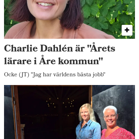
Charlie Dahlén är "Årets
lärare i Åre kommun"
Ocke (JT) "Jag har världens bästa jobb"