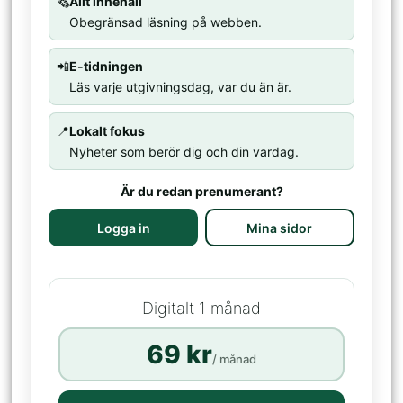
🗞️
Allt innehåll
Obegränsad läsning på webben.
📲
E-tidningen
Läs varje utgivningsdag, var du än är.
📍
Lokalt fokus
Nyheter som berör dig och din vardag.
Är du redan prenumerant?
Logga in
Mina sidor
Digitalt 1 månad
69 kr
/ månad