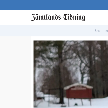
ÅRE
K