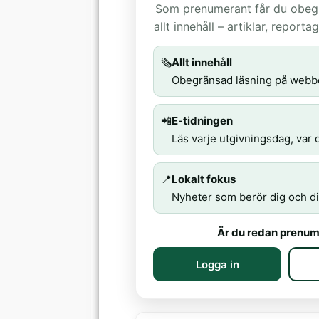
Som prenumerant får du obegrä
allt innehåll – artiklar, report
🗞️
Allt innehåll
Obegränsad läsning på webb
📲
E-tidningen
Läs varje utgivningsdag, var d
📍
Lokalt fokus
Nyheter som berör dig och di
Är du redan prenum
Logga in