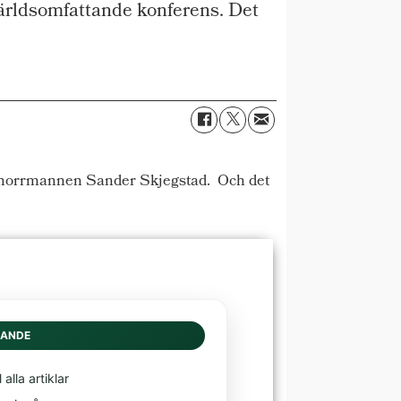
världsomfattande konferens. Det
mt norrmannen Sander Skjegstad. Och det
DANDE
l alla artiklar