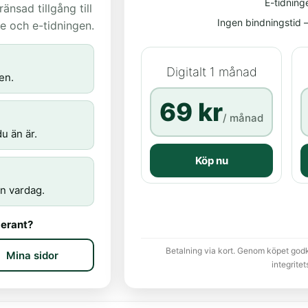
E-tidning
nsad tillgång till
Ingen bindningstid – 
age och e-tidningen.
Digitalt 1 månad
en.
69 kr
/ månad
u än är.
Köp nu
n vardag.
erant?
Betalning via kort. Genom köpet god
Mina sidor
integritet