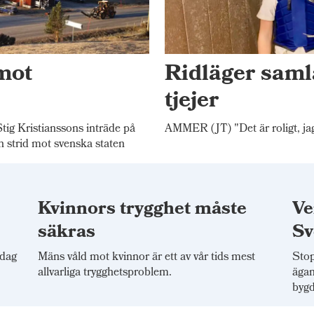
mot
Ridläger saml
tjejer
 Kristianssons inträde på
AMMER (JT) "Det är roligt, jag
n strid mot svenska staten
Kvinnors trygghet måste
Ve
säkras
Sv
 dag
Mäns våld mot kvinnor är ett av vår tids mest
Stop
allvarliga trygghetsproblem.
ägan
bygd