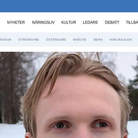
NYHETER
NÄRINGSLIV
KULTUR
LEDARE
DEBATT
TILLB
ROKOM
STRÖMSUND
ÖSTERSUND
BRÄCKE
BERG
HÄRJEDALEN