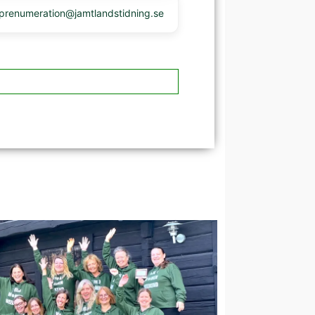
 prenumeration@jamtlandstidning.se