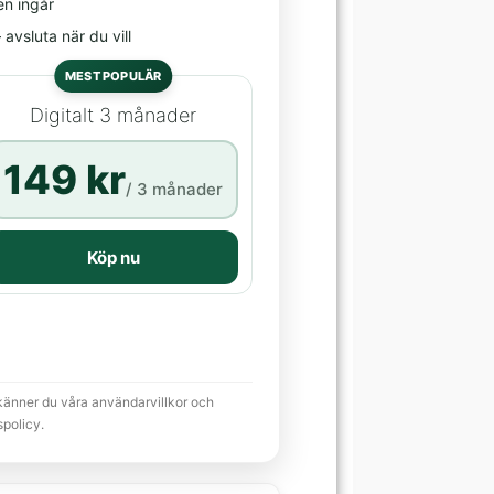
en ingår
avsluta när du vill
MEST POPULÄR
Digitalt 3 månader
149 kr
/ 3 månader
Köp nu
känner du våra användarvillkor och
spolicy.