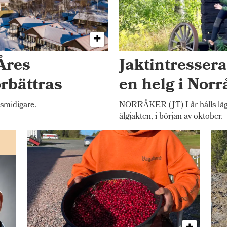
Åres
Jaktintresser
örbättras
en helg i Norr
 smidigare.
NORRÅKER (JT) I år hålls lägr
älgjakten, i början av oktober.