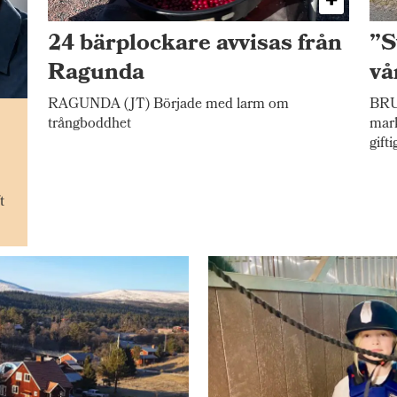
24 bärplockare avvisas från
”S
Ragunda
vå
RAGUNDA (JT) Började med larm om
BRU
n
trångboddhet
mark
gift
t