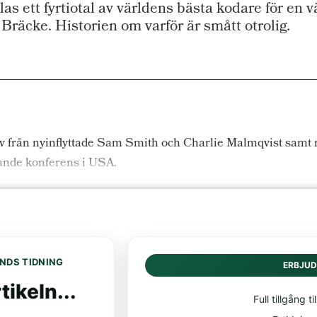
s ett fyrtiotal av världens bästa kodare för en 
a Bräcke. Historien om varför är smått otrolig.
ativ från nyinflyttade Sam Smith och Charlie Malmqvist sa
nande konferens i USA.
NDS TIDNING
ERBJU
tikeln...
Full tillgång til