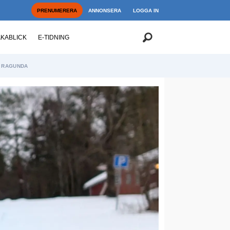
PRENUMERERA
ANNONSERA
LOGGA IN
AKABLICK
E-TIDNING
RAGUNDA