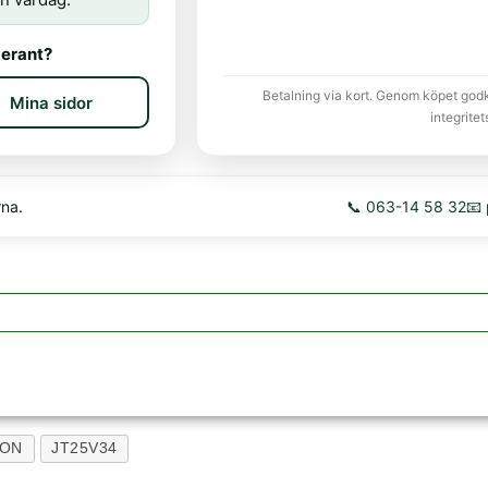
erant?
Betalning via kort. Genom köpet god
Mina sidor
integritet
rna.
📞 063-14 58 32
📧
ION
JT25V34