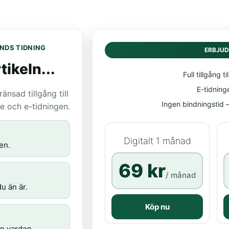
NDS TIDNING
ERBJU
tikeln...
Full tillgång til
E-tidning
nsad tillgång till
Ingen bindningstid – 
age och e-tidningen.
Digitalt 1 månad
en.
69 kr
/ månad
u än är.
Köp nu
n vardag.