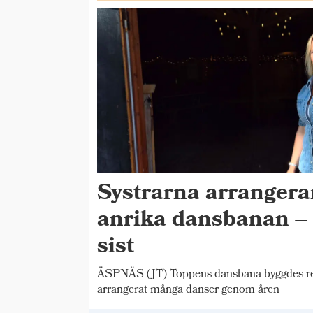
Systrarna arrangera
anrika dansbanan – 
sist
ÄSPNÄS (JT) Toppens dansbana byggdes red
arrangerat många danser genom åren