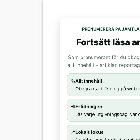
PRENUMERERA PÅ JÄMTLA
Fortsätt läsa ar
Som prenumerant får du obegrä
allt innehåll – artiklar, report
🗞️
Allt innehåll
Obegränsad läsning på webb
📲
E-tidningen
Läs varje utgivningsdag, var d
📍
Lokalt fokus
Nyheter som berör dig och di