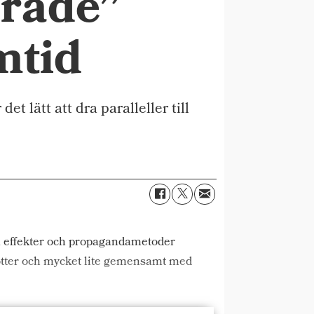
drade”
mtid
 lätt att dra paralleller till
ka effekter och propagandametoder
rötter och mycket lite gemensamt med