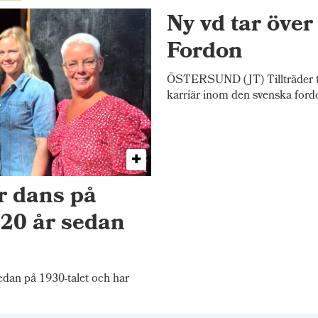
Ny vd tar öve
Fordon
ÖSTERSUND (JT) Tillträder tj
karriär inom den svenska ford
r dans på
20 år sedan
an på 1930-talet och har