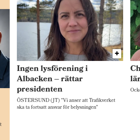
Ingen lysförening i
Ch
Albacken – rättar
lä
presidenten
Ocke
n
ÖSTERSUND (JT) "Vi anser att Trafikverket
ska ta fortsatt ansvar för belysningen"
t