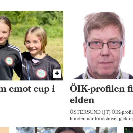
am emot cup i
ÖIK-profilen f
elden
ÖSTERSUND (JT) ÖIK-profilen
hunden när fritidshuset gick u