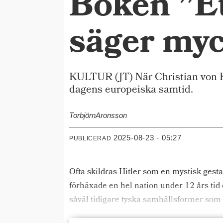
Boken ”Et
säger myc
KULTUR (JT) När Christian von Kro
dagens europeiska samtid.
Torbjörn
Aronsson
2025-08-23 - 05:27
PUBLICERAD
Ofta skildras Hitler som en mystisk gest
förhäxade en hel nation under 12 års tid
såväl tidigare tyska samhällsformer som