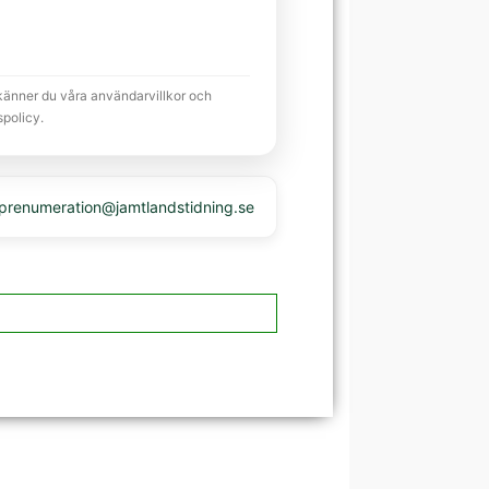
känner du våra användarvillkor och
spolicy.
 prenumeration@jamtlandstidning.se