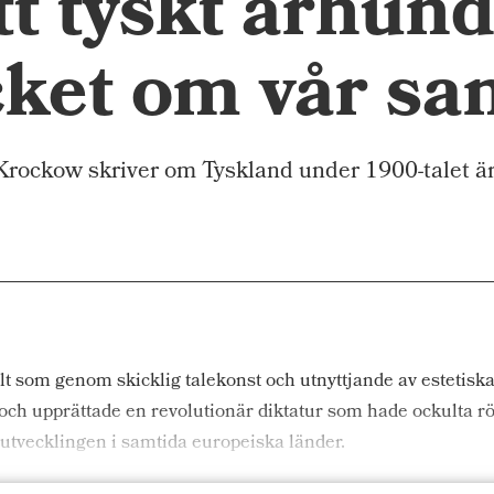
t tyskt århun
ket om vår sa
ckow skriver om Tyskland under 1900-talet är det
alt som genom skicklig talekonst och utnyttjande av estetis
 och upprättade en revolutionär diktatur som hade ockulta 
 utvecklingen i samtida europeiska länder.