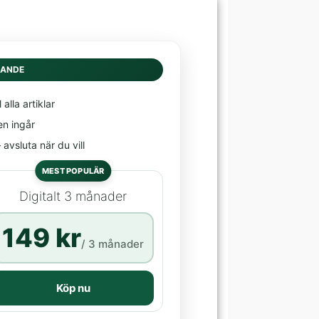
DANDE
l alla artiklar
en ingår
avsluta när du vill
MEST POPULÄR
Digitalt 3 månader
149 kr
/ 3 månader
Köp nu