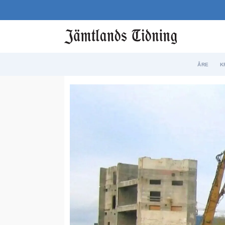
ÅRE
K