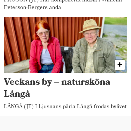
FRÖSÖN (JT) Har komponerat musik i Wilhelm
Peterson-Bergers anda
Veckans by – natursköna
Långå
LÅNGÅ (JT) I Ljusnans pärla Långå frodas bylivet