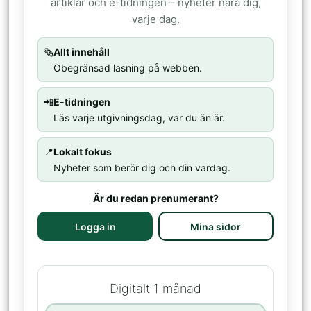
artiklar och e-tidningen – nyheter nära dig,
varje dag.
🗞️
Allt innehåll
Obegränsad läsning på webben.
📲
E-tidningen
Läs varje utgivningsdag, var du än är.
📍
Lokalt fokus
Nyheter som berör dig och din vardag.
Är du redan prenumerant?
Logga in
Mina sidor
Digitalt 1 månad