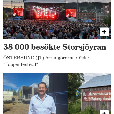
38 000 besökte Storsjöyran
ÖSTERSUND (JT) Arrangörerna nöjda:
"Toppenfestival"