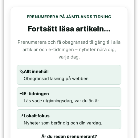
PRENUMERERA PÅ JÄMTLANDS TIDNING
Fortsätt läsa artikeln...
Prenumerera och få obegränsad tillgång till alla
artiklar och e-tidningen – nyheter nära dig,
varje dag.
🗞️
Allt innehåll
Obegränsad läsning på webben.
📲
E-tidningen
Läs varje utgivningsdag, var du än är.
📍
Lokalt fokus
Nyheter som berör dig och din vardag.
Är du redan prenumerant?