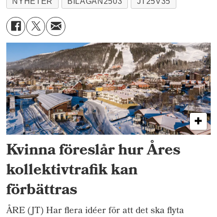
NYHETER
BILAGAN2503
JT25V35
Kvinna föreslår hur Åres
kollektivtrafik kan
förbättras
ÅRE (JT) Har flera idéer för att det ska flyta