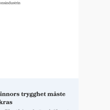
onsindustrin
innors trygghet måste
kras