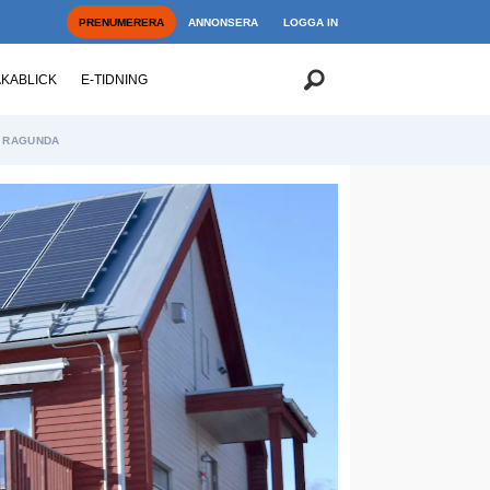
PRENUMERERA
ANNONSERA
LOGGA IN
AKABLICK
E-TIDNING
RAGUNDA