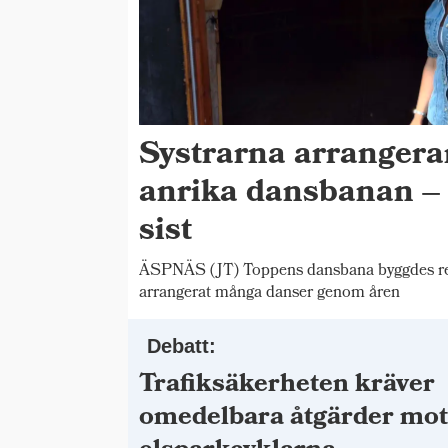
Systrarna arrangera
anrika dansbanan – 
sist
ÄSPNÄS (JT) Toppens dansbana byggdes red
arrangerat många danser genom åren
Debatt:
Trafiksäkerheten kräver
omedelbara åtgärder mo