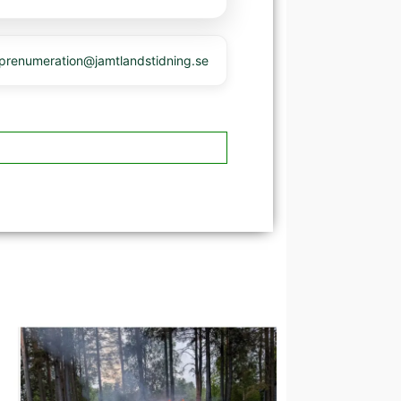
 prenumeration@jamtlandstidning.se