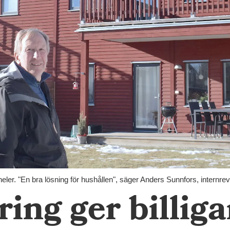
ler. "En bra lösning för hushållen", säger Anders Sunnfors, internrev
ring ger billiga