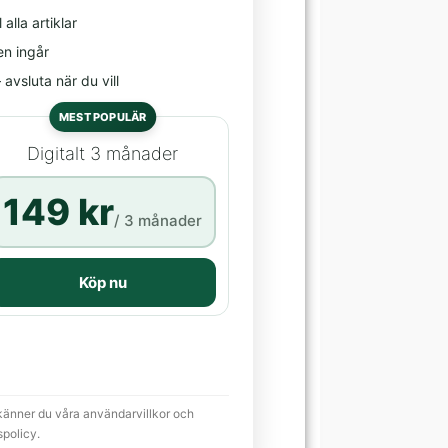
l alla artiklar
en ingår
avsluta när du vill
MEST POPULÄR
Digitalt 3 månader
149 kr
/ 3 månader
Köp nu
känner du våra användarvillkor och
spolicy.