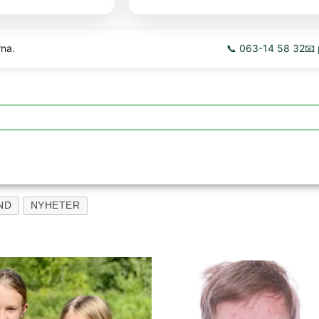
rna.
📞 063-14 58 32
📧
ND
NYHETER