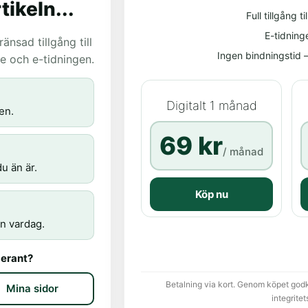
tikeln...
Full tillgång til
E-tidning
nsad tillgång till
Ingen bindningstid – 
age och e-tidningen.
Digitalt 1 månad
en.
69 kr
/ månad
u än är.
Köp nu
n vardag.
erant?
Betalning via kort. Genom köpet god
Mina sidor
integritet