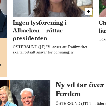
Ingen lysförening i
Ch
Albacken – rättar
lä
presidenten
Ocke
n
ÖSTERSUND (JT) "Vi anser att Trafikverket
ska ta fortsatt ansvar för belysningen"
t
Ny vd tar öve
Fordon
ÖSTERSUND (JT) Tillträder tj