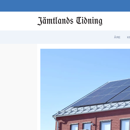
ÅRE
K