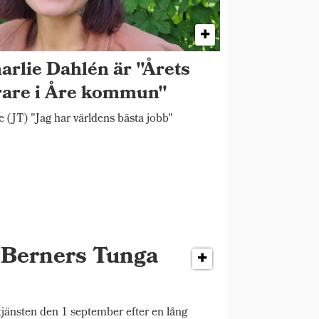
arlie Dahlén är "Årets
rare i Åre kommun"
 (JT) "Jag har världens bästa jobb"
r Berners Tunga
änsten den 1 september efter en lång