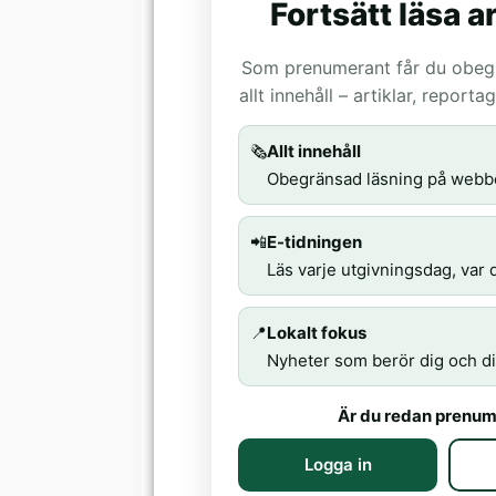
Fortsätt läsa ar
Som prenumerant får du obegrä
allt innehåll – artiklar, report
🗞️
Allt innehåll
Obegränsad läsning på webb
📲
E-tidningen
Läs varje utgivningsdag, var d
📍
Lokalt fokus
Nyheter som berör dig och di
Är du redan prenum
Logga in