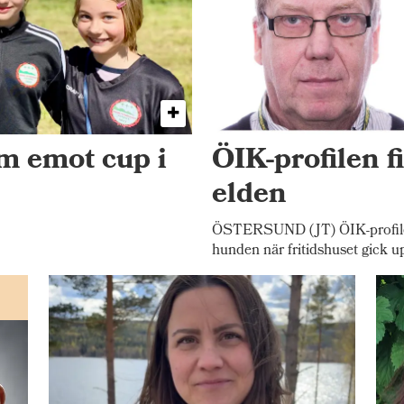
am emot cup i
ÖIK-profilen f
elden
ÖSTERSUND (JT) ÖIK-profilen
hunden när fritidshuset gick u