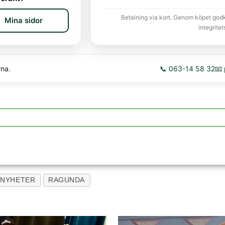
Betalning via kort. Genom köpet god
Mina sidor
integritet
rna.
📞 063-14 58 32
📧
NYHETER
RAGUNDA