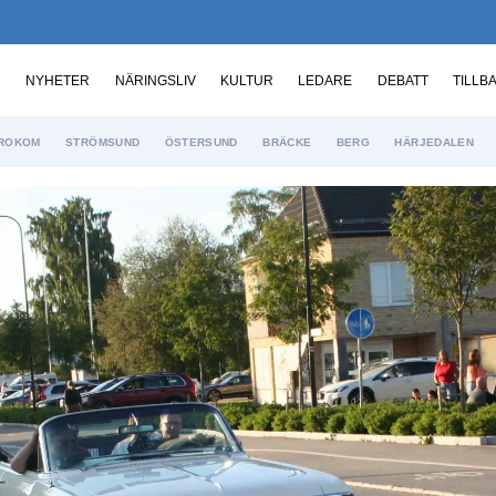
NYHETER
NÄRINGSLIV
KULTUR
LEDARE
DEBATT
TILLB
ROKOM
STRÖMSUND
ÖSTERSUND
BRÄCKE
BERG
HÄRJEDALEN