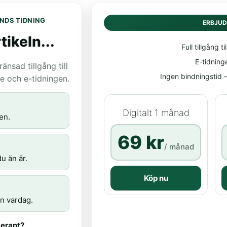
NDS TIDNING
ERBJU
tikeln...
Full tillgång til
E-tidning
nsad tillgång till
Ingen bindningstid – 
age och e-tidningen.
Digitalt 1 månad
en.
69 kr
/ månad
u än är.
Köp nu
n vardag.
erant?