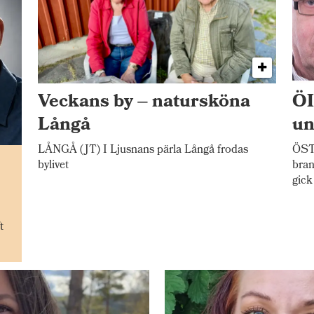
Veckans by – natursköna
ÖI
Långå
un
LÅNGÅ (JT) I Ljusnans pärla Långå frodas
ÖST
n
bylivet
bran
gick
t