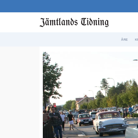
ÅRE
K