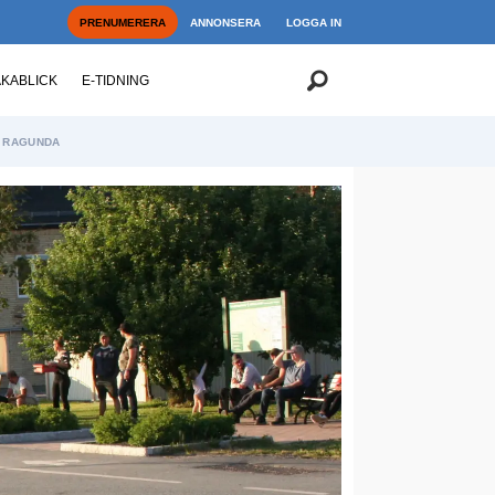
PRENUMERERA
ANNONSERA
LOGGA IN
AKABLICK
E-TIDNING
RAGUNDA