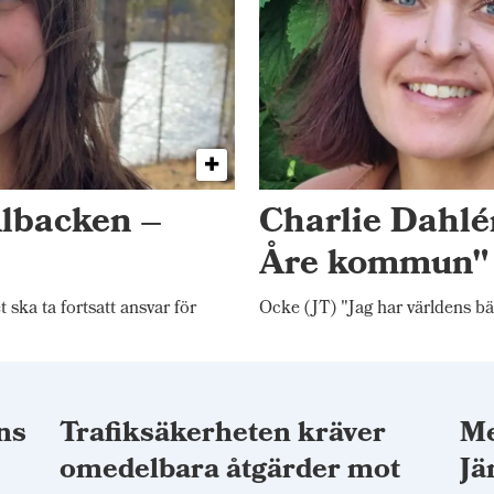
Albacken –
Charlie Dahlén
Åre kommun"
ka ta fortsatt ansvar för
Ocke (JT) "Jag har världens bä
ns
Trafiksäkerheten kräver
Me
omedelbara åtgärder mot
Jä