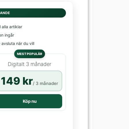
DANDE
l alla artiklar
en ingår
avsluta när du vill
MEST POPULÄR
Digitalt 3 månader
149 kr
/ 3 månader
Köp nu