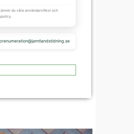
känner du våra användarvillkor och
spolicy.
 prenumeration@jamtlandstidning.se