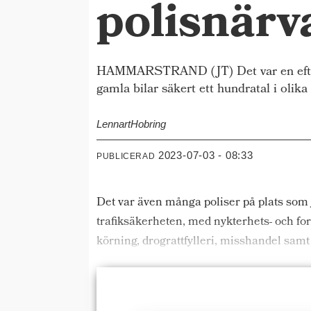
polisnärv
HAMMARSTRAND (JT) Det var en efterl
gamla bilar säkert ett hundratal i oli
Lennart
Hobring
2023-07-03 - 08:33
PUBLICERAD
Det var även många poliser på plats so
trafiksäkerheten, med nykterhets- och for
körning, drograttfylleri, misshandel samt