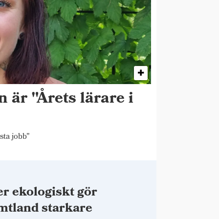
 är "Årets lärare i
sta jobb"
r ekologiskt gör
mtland starkare