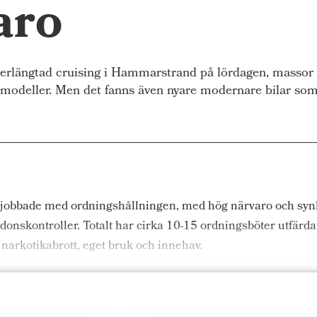
aro
ängtad cruising i Hammarstrand på lördagen, massor av
ka modeller. Men det fanns även nyare modernare bilar so
m jobbade med ordningshållningen, med hög närvaro och sy
donskontroller. Totalt har cirka 10-15 ordningsböter utfärda
 narkotikabrott, eget bruk och innehav.