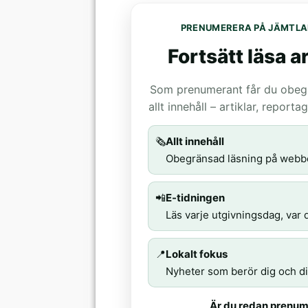
PRENUMERERA PÅ JÄMTLA
Fortsätt läsa ar
Som prenumerant får du obegrä
allt innehåll – artiklar, report
🗞️
Allt innehåll
Obegränsad läsning på webb
📲
E-tidningen
Läs varje utgivningsdag, var d
📍
Lokalt fokus
Nyheter som berör dig och di
Är du redan prenum