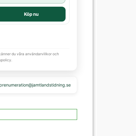
Köp nu
känner du våra användarvillkor och
spolicy.
 prenumeration@jamtlandstidning.se