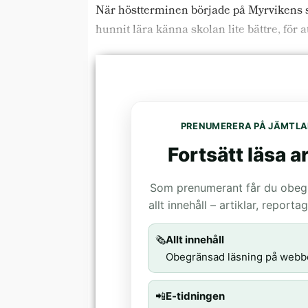
När höstterminen började på Myrvikens sko
hunnit lära känna skolan lite bättre, för
PRENUMERERA PÅ JÄMTLA
Fortsätt läsa ar
Som prenumerant får du obegrä
allt innehåll – artiklar, report
🗞️
Allt innehåll
Obegränsad läsning på webb
📲
E-tidningen