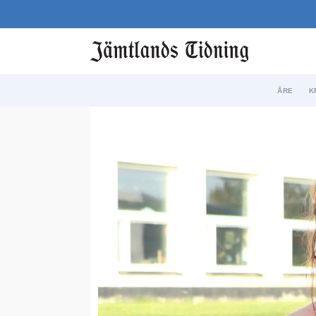
ÅRE
K