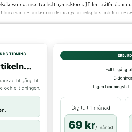
la var det med två helt nya rektorer. JT har träffat dem nu
 att höra vad de tänker om deras nya arbetsplats och hur de s
NDS TIDNING
ERBJU
tikeln...
Full tillgång til
E-tidning
nsad tillgång till
Ingen bindningstid – 
age och e-tidningen.
Digitalt 1 månad
en.
69 kr
/ månad