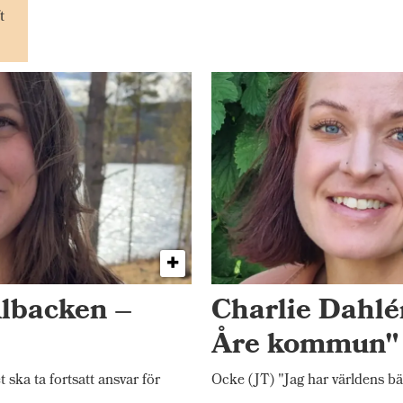
t
Albacken –
Charlie Dahlén
Åre kommun"
ka ta fortsatt ansvar för
Ocke (JT) "Jag har världens bä