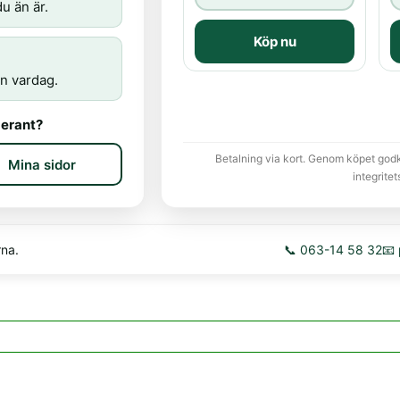
u än är.
Köp nu
n vardag.
erant?
Betalning via kort. Genom köpet god
Mina sidor
integritet
rna.
📞 063-14 58 32
📧