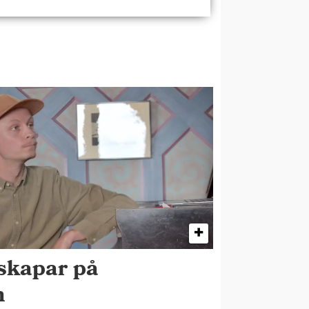
skapar på
n