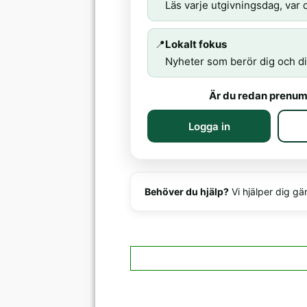
Läs varje utgivningsdag, var d
📍
Lokalt fokus
Nyheter som berör dig och di
Är du redan prenum
Logga in
Behöver du hjälp?
Vi hjälper dig gä