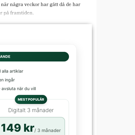
 när några veckor har gått då de har
er på framtiden.
DANDE
l alla artiklar
en ingår
avsluta när du vill
MEST POPULÄR
Digitalt 3 månader
149 kr
/ 3 månader