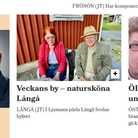
FRÖSÖN (JT) Har komponerat
Veckans by – natursköna
ÖI
Långå
un
LÅNGÅ (JT) I Ljusnans pärla Långå frodas
ÖST
n
bylivet
bran
gick