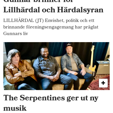
Gunnar brinner för
Lillhärdal och Härdalsyran
LILLHÄRDAL (JT) Envishet, politik och ett
brinnande föreningsengagemang har präglat
Gunnars liv
The Serpentines ger ut ny
musik