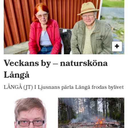
Veckans by – natursköna
Långå
LÅNGÅ (JT) I Ljusnans pärla Långå frodas bylivet