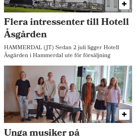
mikroorganismer finns i vattnet visar inte
på någon akut hälsorisk, även om risken för
Flera intressenter till Hotell
vattenburen smitta inte helt kan uteslutas.
Åsgården
Denna parameter är särskilt intressant för
att kunna följa förändringar i
HAMMERDAL (JT) Sedan 2 juli ligger Hotell
vattenkvaliteten.
Åsgården i Hammerdal ute för försäljning
Källa:
SGU, Sveriges Geologiska
Undersökning.
Unga musiker på