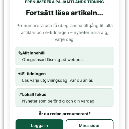
PRENUMERERA PÅ JÄMTLANDS TIDNING
Fortsätt läsa artikeln...
Prenumerera och få obegränsad tillgång till alla
artiklar och e-tidningen – nyheter nära dig,
varje dag.
🗞️
Allt innehåll
Obegränsad läsning på webben.
📲
E-tidningen
Läs varje utgivningsdag, var du än är.
📍
Lokalt fokus
Nyheter som berör dig och din vardag.
Är du redan prenumerant?
Logga in
Mina sidor