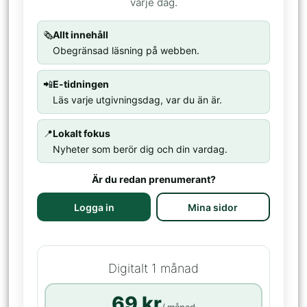
varje dag.
🗞️
Allt innehåll
Obegränsad läsning på webben.
📲
E-tidningen
Läs varje utgivningsdag, var du än är.
📍
Lokalt fokus
Nyheter som berör dig och din vardag.
Är du redan prenumerant?
Logga in
Mina sidor
Digitalt 1 månad
69 kr