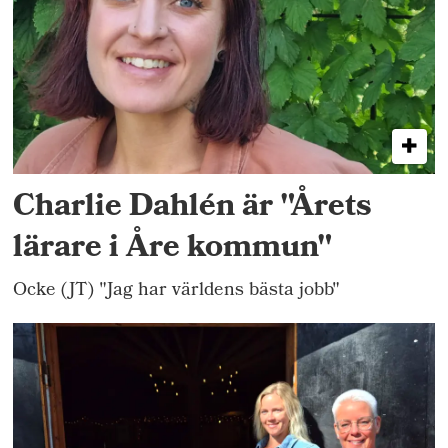
Charlie Dahlén är "Årets
lärare i Åre kommun"
Ocke (JT) "Jag har världens bästa jobb"