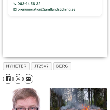
📞 063-14 58 32
📧 prenumeration@jamtlandstidning.se
NYHETER
JT25V7
BERG