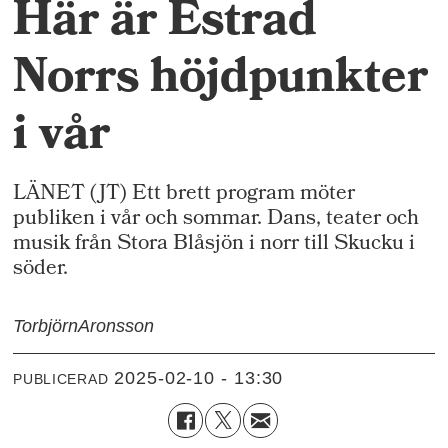
Här är Estrad
Norrs höjdpunkter
i vår
LÄNET (JT) Ett brett program möter
publiken i vår och sommar. Dans, teater och
musik från Stora Blåsjön i norr till Skucku i
söder.
Torbjörn
Aronsson
2025-02-10 - 13:30
PUBLICERAD