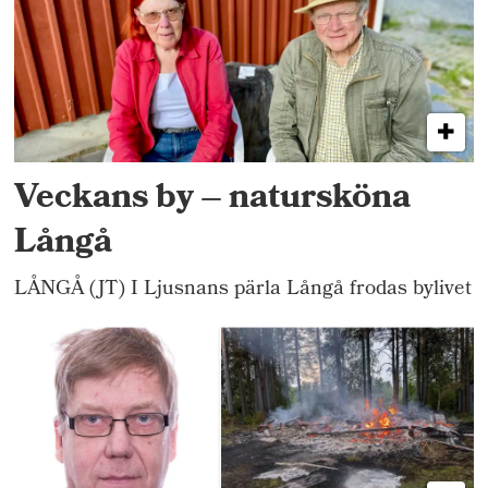
Veckans by – natursköna
Långå
LÅNGÅ (JT) I Ljusnans pärla Långå frodas bylivet