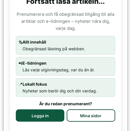
Fortsätt läsa artikeln...
Prenumerera och få obegränsad tillgång till alla
artiklar och e-tidningen – nyheter nära dig,
varje dag.
🗞️
Allt innehåll
Obegränsad läsning på webben.
📲
E-tidningen
Läs varje utgivningsdag, var du än är.
📍
Lokalt fokus
Nyheter som berör dig och din vardag.
Är du redan prenumerant?
Logga in
Mina sidor