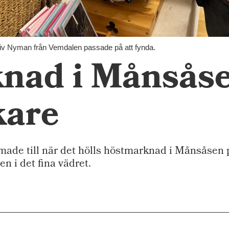
iv Nyman från Vemdalen passade på att fynda.
nad i Månsåse
kare
e till när det hölls höstmarknad i Månsåsen p
n i det fina vädret.