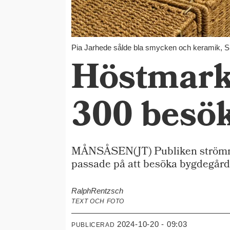
Pia Jarhede sålde bla smycken och keramik, S
Höstmark
300 besö
MÅNSÅSEN(JT) Publiken strömmad
passade på att besöka bygdegårde
Ralph
Rentzsch
TEXT OCH FOTO
2024-10-20 - 09:03
PUBLICERAD