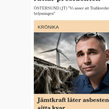
ÖSTERSUND (JT) "Vi anser att Trafikverket s
belysningen"
KRÖNIKA
Jämtkraft låter asbeste
sitta kvar