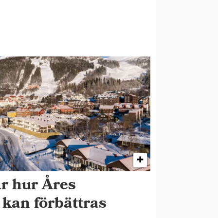
år hur Åres
k kan förbättras