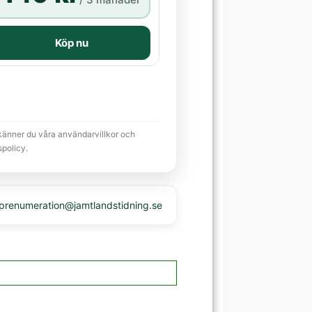
Köp nu
känner du våra användarvillkor och
spolicy.
 prenumeration@jamtlandstidning.se