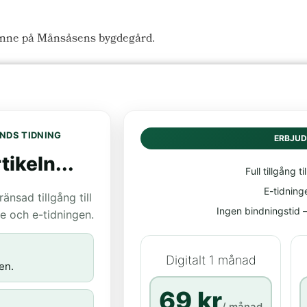
 inne på Månsåsens bygdegård.
NDS TIDNING
ERBJU
tikeln...
Full tillgång til
E-tidning
nsad tillgång till
Ingen bindningstid – 
age och e-tidningen.
Digitalt 1 månad
en.
69 kr
/ månad