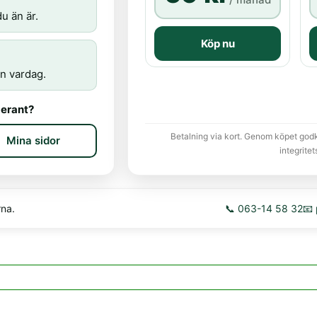
u än är.
Köp nu
n vardag.
erant?
Betalning via kort. Genom köpet god
Mina sidor
integritet
rna.
📞 063-14 58 32
📧