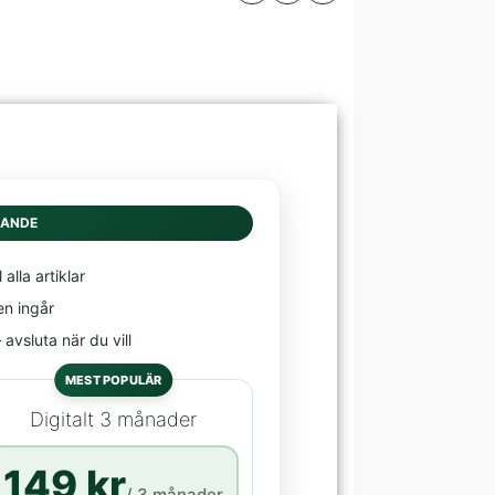
DANDE
l alla artiklar
en ingår
avsluta när du vill
MEST POPULÄR
Digitalt 3 månader
149 kr
/ 3 månader