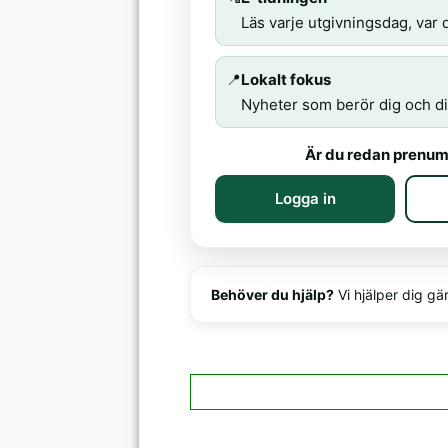
Läs varje utgivningsdag, var d
📍
Lokalt fokus
Nyheter som berör dig och di
Är du redan prenum
Logga in
Behöver du hjälp?
Vi hjälper dig gä