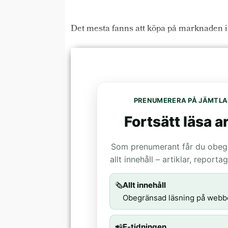
Det mesta fanns att köpa på marknaden
PRENUMERERA PÅ JÄMTLA
Fortsätt läsa ar
Som prenumerant får du obegrä
allt innehåll – artiklar, report
🗞️
Allt innehåll
Obegränsad läsning på webb
📲
E-tidningen