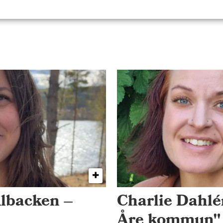
Albacken –
Charlie Dahlén
Åre kommun"