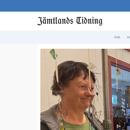
ÅRE
K