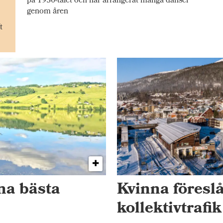
på 1930-talet och har arrangerat många danser
genom åren
t
na bästa
Kvinna föresl
kollektivtrafi