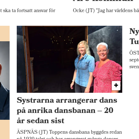
ka ta fortsatt ansvar för
Ocke (JT) "Jag har världens bä
Ny
Tu
ÖSTE
sept
sven
Systrarna arrangerar dans
på anrika dansbanan – 20
år sedan sist
n
ÄSPNÄS (JT) Toppens dansbana byggdes redan