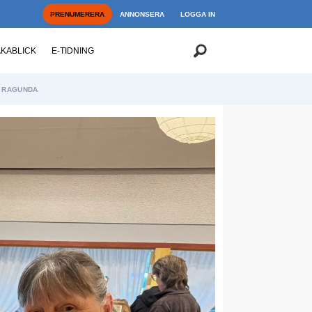
PRENUMERERA
ANNONSERA
LOGGA IN
AKABLICK
E-TIDNING
RAGUNDA