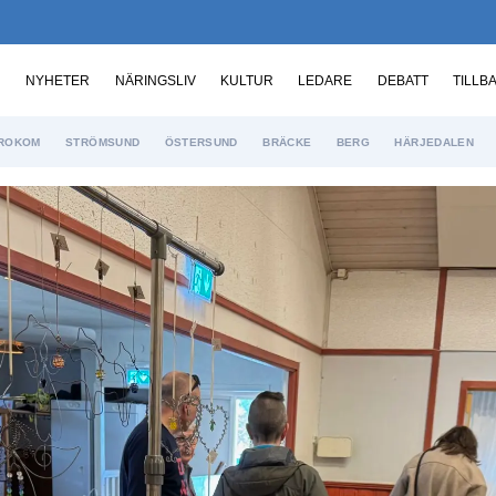
NYHETER
NÄRINGSLIV
KULTUR
LEDARE
DEBATT
TILLB
ROKOM
STRÖMSUND
ÖSTERSUND
BRÄCKE
BERG
HÄRJEDALEN