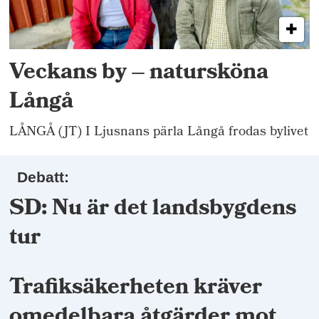
Veckans by – natursköna
Långå
LÅNGÅ (JT) I Ljusnans pärla Långå frodas bylivet
Debatt:
SD: Nu är det landsbygdens
tur
Trafiksäkerheten kräver
omedelbara åtgärder mot