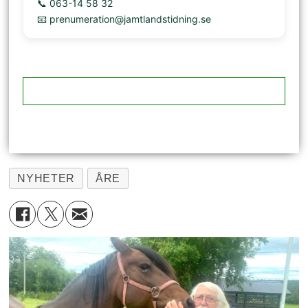
📞 063-14 58 32
📧 prenumeration@jamtlandstidning.se
NYHETER
ÅRE