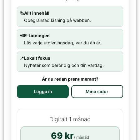
🗞️
Allt innehåll
Obegränsad läsning på webben.
📲
E-tidningen
Läs varje utgivningsdag, var du än är.
📍
Lokalt fokus
Nyheter som berör dig och din vardag.
Är du redan prenumerant?
Logga in
Mina sidor
Digitalt 1 månad
69 kr
/ månad