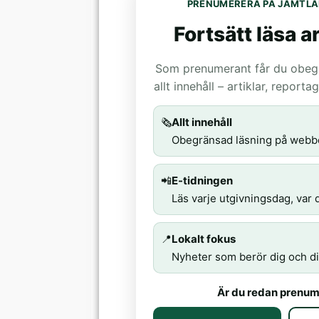
PRENUMERERA PÅ JÄMTLA
Fortsätt läsa ar
Som prenumerant får du obegrä
allt innehåll – artiklar, report
🗞️
Allt innehåll
Obegränsad läsning på webb
📲
E-tidningen
Läs varje utgivningsdag, var d
📍
Lokalt fokus
Nyheter som berör dig och di
Är du redan prenum