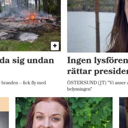
dda sig undan
Ingen lysfören
rättar presid
randen – fick fly med
ÖSTERSUND (JT) "Vi anser att 
belysningen"