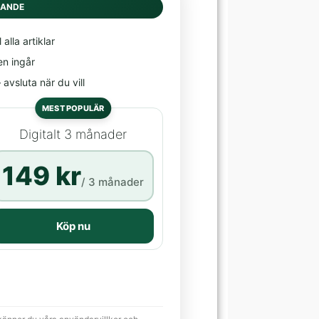
DANDE
l alla artiklar
en ingår
avsluta när du vill
MEST POPULÄR
Digitalt 3 månader
149 kr
/ 3 månader
Köp nu