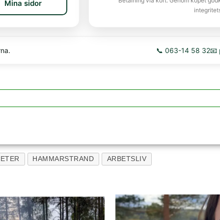
Betalning via kort. Genom köpet god
Mina sidor
integritet
rna.
📞 063-14 58 32
📧
HETER
HAMMARSTRAND
ARBETSLIV