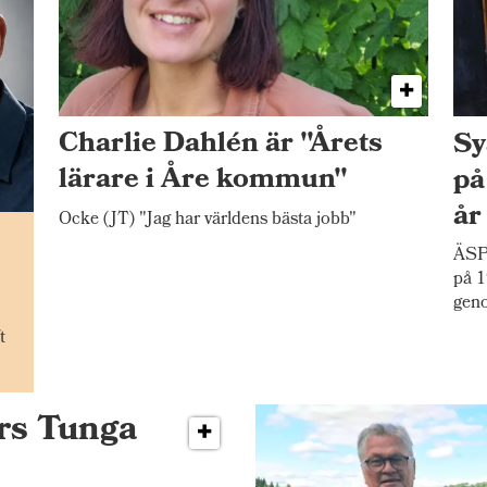
Charlie Dahlén är "Årets
Sy
lärare i Åre kommun"
på
år
Ocke (JT) "Jag har världens bästa jobb"
n
ÄSP
på 1
gen
t
ers Tunga