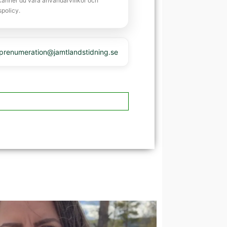
känner du våra användarvillkor och
spolicy.
 prenumeration@jamtlandstidning.se