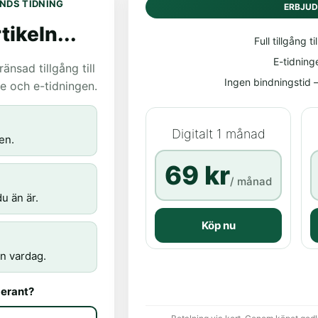
NDS TIDNING
ERBJU
tikeln...
Full tillgång til
E-tidning
nsad tillgång till
Ingen bindningstid – 
age och e-tidningen.
Digitalt 1 månad
en.
69 kr
/ månad
u än är.
Köp nu
n vardag.
erant?