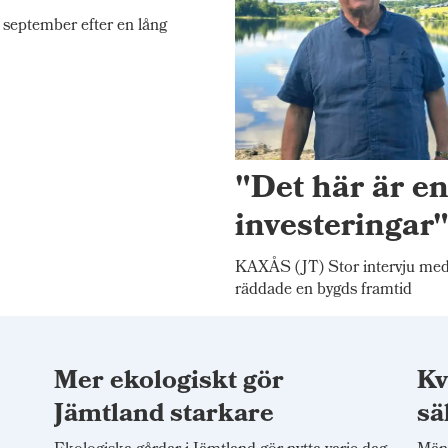
september efter en lång
"Det här är e
investeringar
KAXÅS (JT) Stor intervju me
räddade en bygds framtid
Mer ekologiskt gör
Kv
t
Jämtland starkare
sä