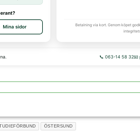
erant?
Betalning via kort. Genom köpet god
Mina sidor
integritet
rna.
📞 063-14 58 32
📧
TUDIEFÖRBUND
ÖSTERSUND