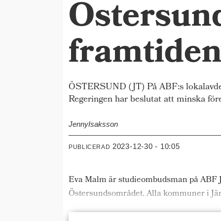
Östersund
framtide
ÖSTERSUND (JT) På ABF:s lokalavdelnin
Regeringen har beslutat att minska för
Jenny
Isaksson
2023-12-30 - 10:05
PUBLICERAD
Eva Malm är studieombudsman på ABF Jämt
Östersundsområdet. Alla kommuner i Jämt