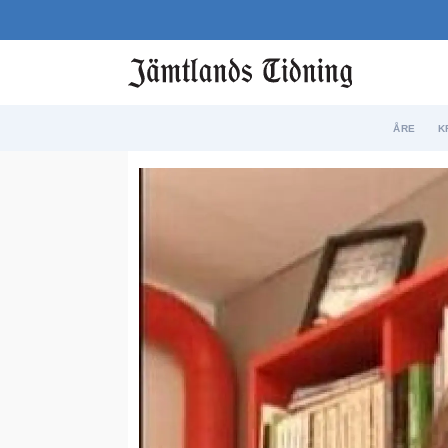
ÅRE
K