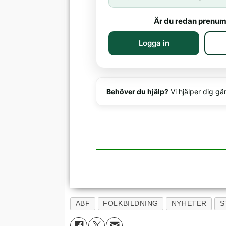
Är du redan prenum
Logga in
Behöver du hjälp?
Vi hjälper dig gä
ABF
FOLKBILDNING
NYHETER
S