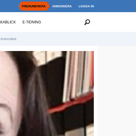
PRENUMERERA
ANNONSERA
LOGGA IN
AKABLICK
E-TIDNING
RAGUNDA