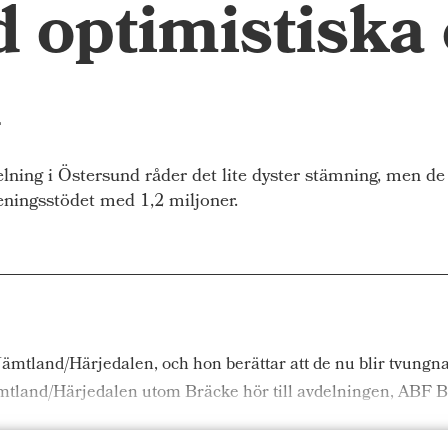
 optimistiska
n
g i Östersund råder det lite dyster stämning, men de s
eningsstödet med 1,2 miljoner.
land/Härjedalen, och hon berättar att de nu blir tvungna a
land/Härjedalen utom Bräcke hör till avdelningen, ABF Brä