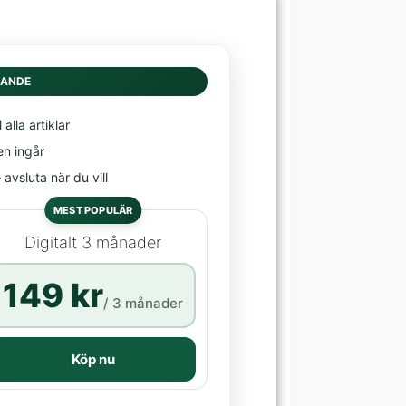
DANDE
l alla artiklar
en ingår
avsluta när du vill
MEST POPULÄR
Digitalt 3 månader
149 kr
/ 3 månader
Köp nu