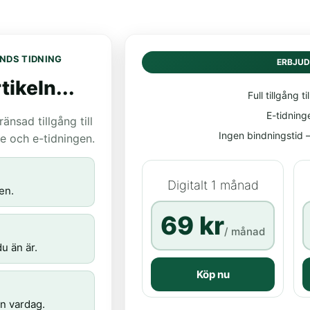
NDS TIDNING
ERBJU
tikeln...
Full tillgång til
E-tidning
nsad tillgång till
Ingen bindningstid – 
age och e-tidningen.
Digitalt 1 månad
en.
69 kr
/ månad
u än är.
Köp nu
n vardag.