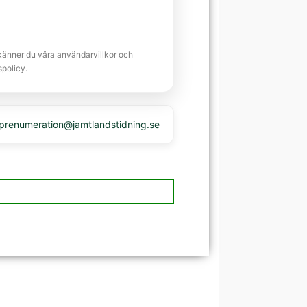
känner du våra användarvillkor och
spolicy.
 prenumeration@jamtlandstidning.se