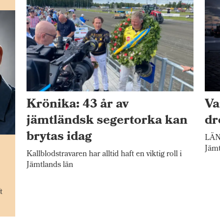
Krönika: 43 år av
Va
jämtländsk segertorka kan
dr
brytas idag
LÄNE
n
Jämt
Kallblodstravaren har alltid haft en viktig roll i
Jämtlands län
t