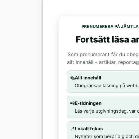
PRENUMERERA PÅ JÄMTLA
Fortsätt läsa ar
Som prenumerant får du obegrä
allt innehåll – artiklar, report
🗞️
Allt innehåll
Obegränsad läsning på webb
📲
E-tidningen
Läs varje utgivningsdag, var d
📍
Lokalt fokus
Nyheter som berör dig och di