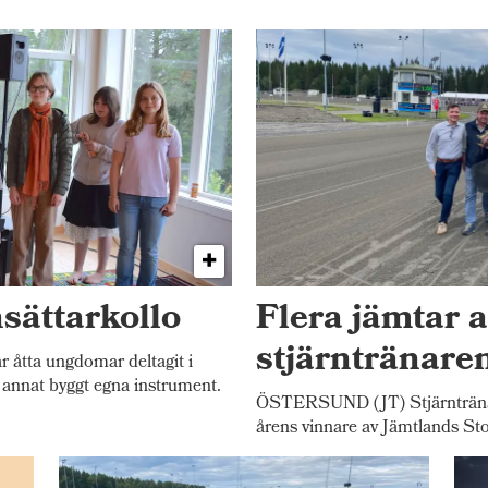
sättarkollo
Flera jämtar a
stjärntränare
åtta ungdomar deltagit i
 annat byggt egna instrument.
ÖSTERSUND (JT) Stjärntränare
årens vinnare av Jämtlands Sto