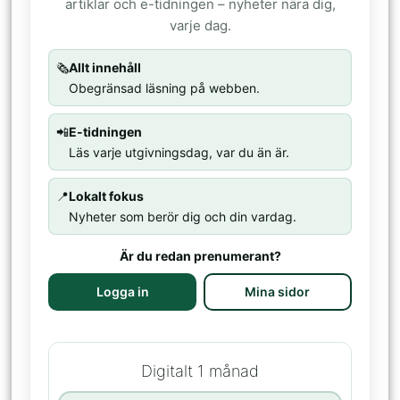
artiklar och e-tidningen – nyheter nära dig,
varje dag.
🗞️
Allt innehåll
Obegränsad läsning på webben.
📲
E-tidningen
Läs varje utgivningsdag, var du än är.
📍
Lokalt fokus
Nyheter som berör dig och din vardag.
Är du redan prenumerant?
Logga in
Mina sidor
Digitalt 1 månad