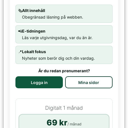
🗞️
Allt innehåll
Obegränsad läsning på webben.
📲
E-tidningen
Läs varje utgivningsdag, var du än är.
📍
Lokalt fokus
Nyheter som berör dig och din vardag.
Är du redan prenumerant?
Logga in
Mina sidor
Digitalt 1 månad
69 kr
/ månad