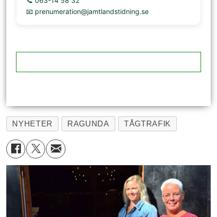
📞 063-14 58 32
📧 prenumeration@jamtlandstidning.se
NYHETER
RAGUNDA
TÅGTRAFIK