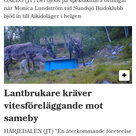
GÄLLÖ (JT) Det bjöds på spektakulära övningar
när Monica Lundström vid Sundsjö Budoklubb
bjöd in till Aikidoläger i helgen
Lantbrukare kräver
vitesföreläggande mot
sameby
HÄRJEDALEN (JT) "En återkommande företeelse