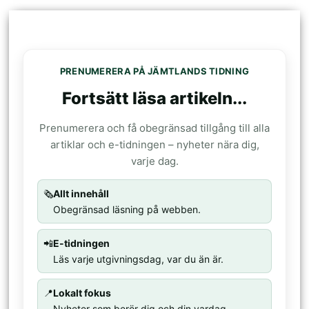
PRENUMERERA PÅ JÄMTLANDS TIDNING
Fortsätt läsa artikeln...
Prenumerera och få obegränsad tillgång till alla
artiklar och e-tidningen – nyheter nära dig,
varje dag.
🗞️
Allt innehåll
Obegränsad läsning på webben.
📲
E-tidningen
Läs varje utgivningsdag, var du än är.
📍
Lokalt fokus
Nyheter som berör dig och din vardag.