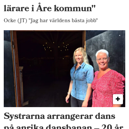
lärare i Åre kommun"
Ocke (JT) "Jag har världens bästa jobb"
Systrarna arrangerar dans
på anrika dansbanan – 20 år