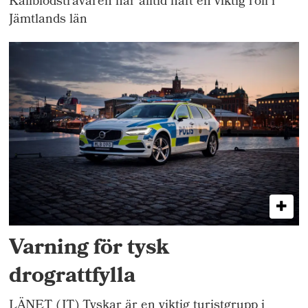
Kallblodstravaren har alltid haft en viktig roll i
Jämtlands län
Varning för tysk
drograttfylla
LÄNET (JT) Tyskar är en viktig turistgrupp i