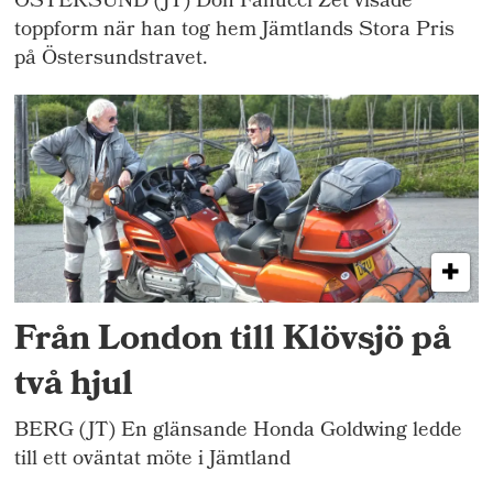
ÖSTERSUND (JT) Don Fanucci Zet visade
toppform när han tog hem Jämtlands Stora Pris
på Östersundstravet.
Från London till Klövsjö på
två hjul
BERG (JT) En glänsande Honda Goldwing ledde
till ett oväntat möte i Jämtland