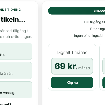
NDS TIDNING
ERBJU
tikeln...
Full tillgång til
E-tidning
nsad tillgång till
Ingen bindningstid – 
age och e-tidningen.
Digitalt 1 månad
en.
69 kr
/ månad
u än är.
Köp nu
n vardag.
erant?