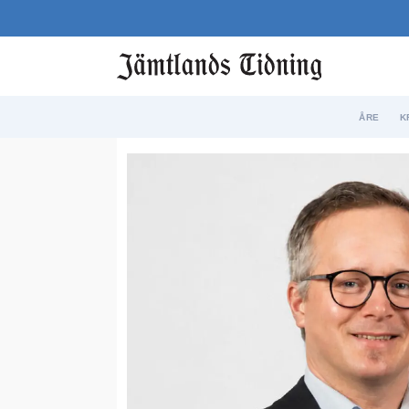
ÅRE
K