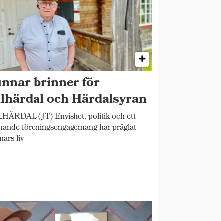
nnar brinner för
llhärdal och Härdalsyran
HÄRDAL (JT) Envishet, politik och ett
nande föreningsengagemang har präglat
ars liv