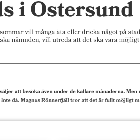
ds i Östersund
mmar vill många äta eller dricka något på sta
iska nämnden, vill utreda att det ska vara möjligt
äljer att besöka även under de kallare månaderna. Men någ
s inte då. Magnus Rönnerfjäll tror att det är fullt möjligt