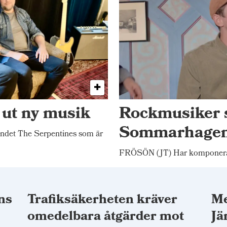
 ut ny musik
Rockmusiker 
Sommarhage
ndet The Serpentines som är
FRÖSÖN (JT) Har komponerat
ns
Trafiksäkerheten kräver
Me
omedelbara åtgärder mot
Jä