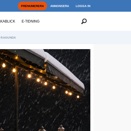
PRENUMERERA
ANNONSERA
LOGGA IN
AKABLICK
E-TIDNING
RAGUNDA