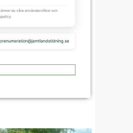
känner du våra användarvillkor och
spolicy.
 prenumeration@jamtlandstidning.se