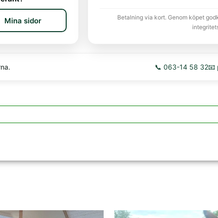
Betalning via kort. Genom köpet god
Mina sidor
integritet
rna.
📞 063-14 58 32
📧