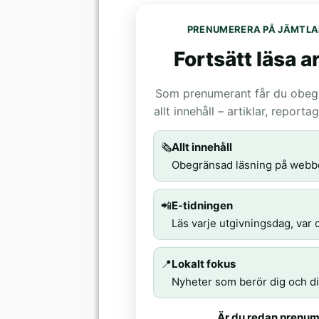
PRENUMERERA PÅ JÄMTLA
Fortsätt läsa ar
Som prenumerant får du obegrä
allt innehåll – artiklar, report
🗞️
Allt innehåll
Obegränsad läsning på webb
📲
E-tidningen
Läs varje utgivningsdag, var d
📍
Lokalt fokus
Nyheter som berör dig och di
Är du redan prenum