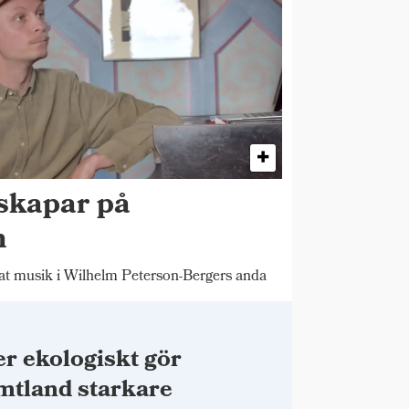
skapar på
n
 musik i Wilhelm Peterson-Bergers anda
r ekologiskt gör
mtland starkare