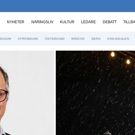
NYHETER
NÄRINGSLIV
KULTUR
LEDARE
DEBATT
TILLB
ROKOM
STRÖMSUND
ÖSTERSUND
BRÄCKE
BERG
HÄRJEDALEN