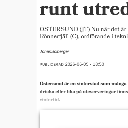
runt utre
ÖSTERSUND (JT) Nu när det är so
Rönnerfjäll (C), ordförande i tekn
Jonas
Solberger
2026-06-09 - 18:50
PUBLICERAD
Östersund är en vinterstad som många v
dricka eller fika på uteserveringar finn
vintertid.