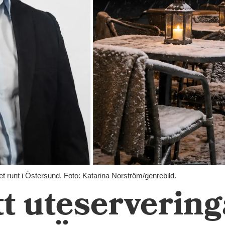
et runt i Östersund. Foto: Katarina Norström/genrebild.
tt uteservering