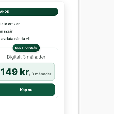
DANDE
l alla artiklar
en ingår
avsluta när du vill
MEST POPULÄR
Digitalt 3 månader
149 kr
/ 3 månader
Köp nu