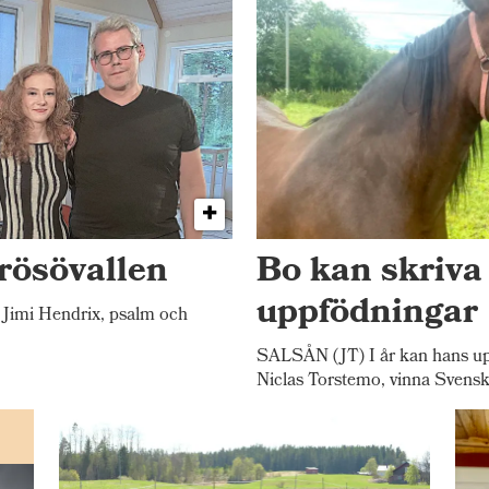
rösövallen
Bo kan skriva
uppfödningar
Jimi Hendrix, psalm och
SALSÅN (JT) I år kan hans up
Niclas Torstemo, vinna Svensk