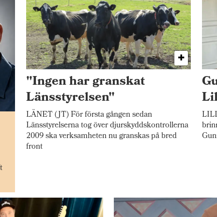
"Ingen har granskat
Gu
Länsstyrelsen"
Li
LÄNET (JT) För första gången sedan
LILL
n
Länsstyrelserna tog över djurskyddskontrollerna
brin
2009 ska verksamheten nu granskas på bred
Gunn
front
t