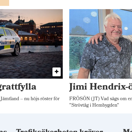
rattfylla
Jimi Hendrix-
 Jämtland – nu höjs röster för
FRÖSÖN (JT) Vad sägs om en 
"Strövtåg i Hembygden"