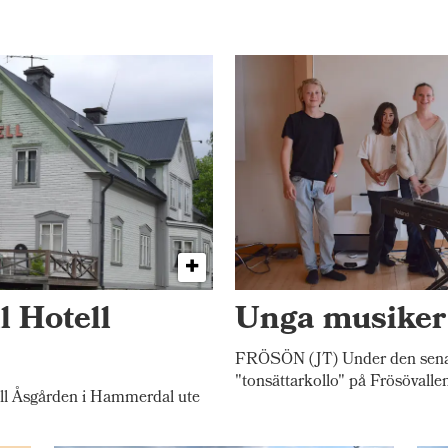
l Hotell
Unga musiker 
FRÖSÖN (JT) Under den senast
"tonsättarkollo" på Frösövalle
l Åsgården i Hammerdal ute