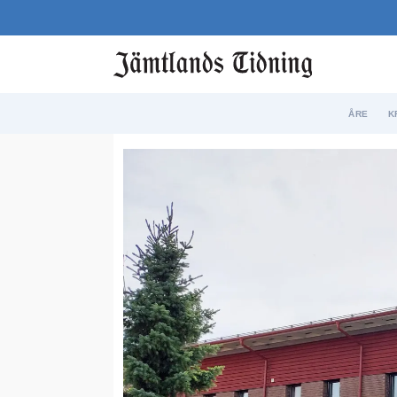
ÅRE
K