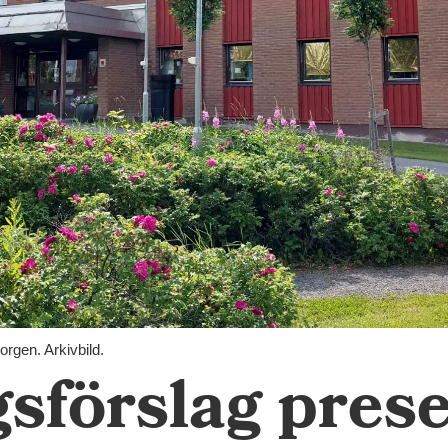
gen. Arkivbild.
sförslag prese