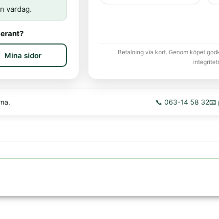
n vardag.
erant?
Betalning via kort. Genom köpet god
Mina sidor
integritet
rna.
📞 063-14 58 32
📧