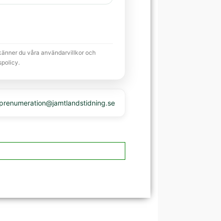
känner du våra användarvillkor och
spolicy.
 prenumeration@jamtlandstidning.se