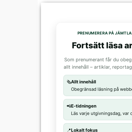
PRENUMERERA PÅ JÄMTLA
Fortsätt läsa ar
Som prenumerant får du obegrä
allt innehåll – artiklar, report
🗞️
Allt innehåll
Obegränsad läsning på webb
📲
E-tidningen
Läs varje utgivningsdag, var d
📍
Lokalt fokus