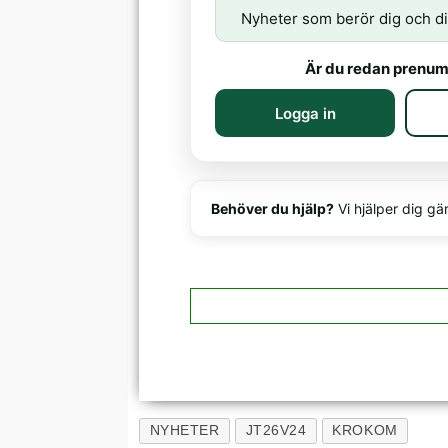
Nyheter som berör dig och di
Är du redan prenum
Logga in
Behöver du hjälp?
Vi hjälper dig gä
NYHETER
JT26V24
KROKOM