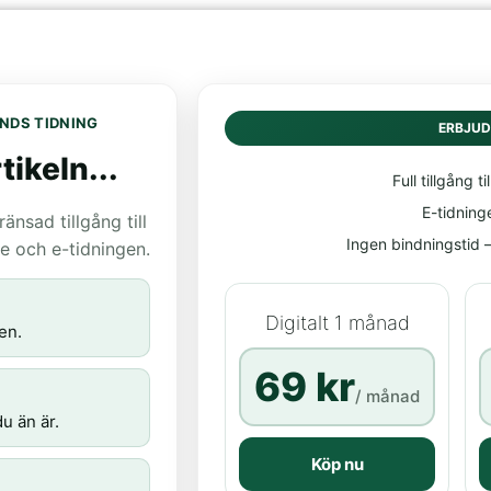
NDS TIDNING
ERBJU
tikeln...
Full tillgång til
E-tidning
nsad tillgång till
Ingen bindningstid – 
age och e-tidningen.
Digitalt 1 månad
en.
69 kr
/ månad
u än är.
Köp nu