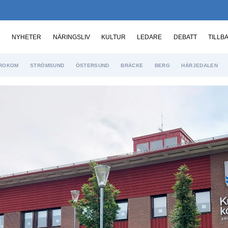
NYHETER
NÄRINGSLIV
KULTUR
LEDARE
DEBATT
TILLB
ROKOM
STRÖMSUND
ÖSTERSUND
BRÄCKE
BERG
HÄRJEDALEN