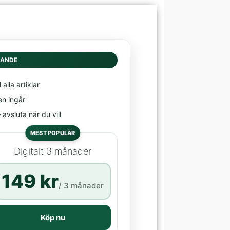
DANDE
l alla artiklar
en ingår
avsluta när du vill
MEST POPULÄR
Digitalt 3 månader
149 kr
/ 3 månader
Köp nu