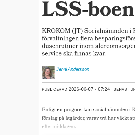
LSS-boen
KROKOM (JT) Socialnämnden i Kro
förvaltningen flera besparingsfö
duschrutiner inom äldreomsorgen
service ska finnas kvar.
Jenni
Andersson
2026-06-07 - 07:24
PUBLICERAD
SENAST U
Enligt en prognos kan socialnämnden i 
förslag på åtgärder, varav två har väckt 
eftermiddagen.