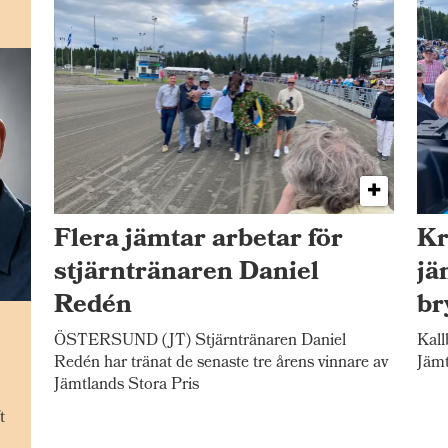
Flera jämtar arbetar för
Kr
stjärntränaren Daniel
jä
Redén
br
n
ÖSTERSUND (JT) Stjärntränaren Daniel
Kall
Redén har tränat de senaste tre årens vinnare av
Jämt
Jämtlands Stora Pris
t