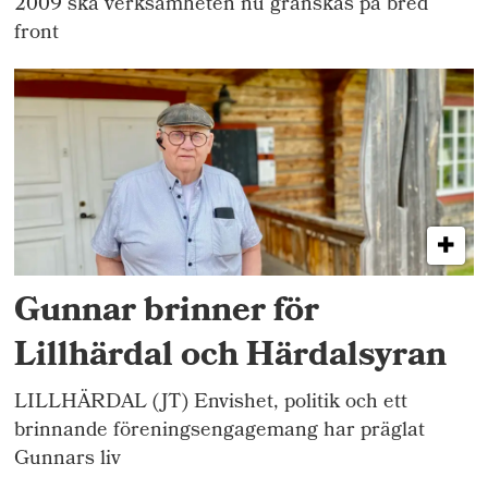
2009 ska verksamheten nu granskas på bred
front
Gunnar brinner för
Lillhärdal och Härdalsyran
LILLHÄRDAL (JT) Envishet, politik och ett
brinnande föreningsengagemang har präglat
Gunnars liv