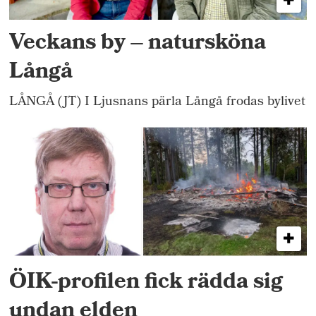
Veckans by – natursköna
Långå
LÅNGÅ (JT) I Ljusnans pärla Långå frodas bylivet
ÖIK-profilen fick rädda sig
undan elden